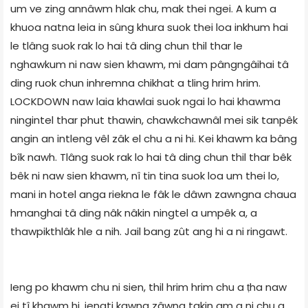
um ve zing annâwm hlak chu, mak thei ngei. A kum a
khuoa natna leia in sûng khura suok thei loa inkhum hai
le tlâng suok rak lo hai tâ ding chun thil thar le
nghawkum ni naw sien khawm, mi dam pângngâihai tâ
ding ruok chun inhremna chikhat a tling hrim hrim.
LOCKDOWN naw laia khawlai suok ngai lo hai khawma
ningintel thar phut thawin, chawkchawnâl mei sik tanpêk
angin an intleng vêl zâk el chu a ni hi. Kei khawm ka bâng
bîk nawh. Tlâng suok rak lo hai tâ ding chun thil thar bêk
bêk ni naw sien khawm, nî tin tina suok loa um thei lo,
mani in hotel anga riekna le fâk le dâwn zawngna chaua
hmanghai tâ ding nâk nâkin ningtel a umpêk a, a
thawpikthlâk hle a nih. Jail bang zût ang hi a ni ringawt.
Ieng po khawm chu ni sien, thil hrim hrim chu a ṭha naw
ei tî khawm hi, iengti kawng zâwng takin am a ni chu a