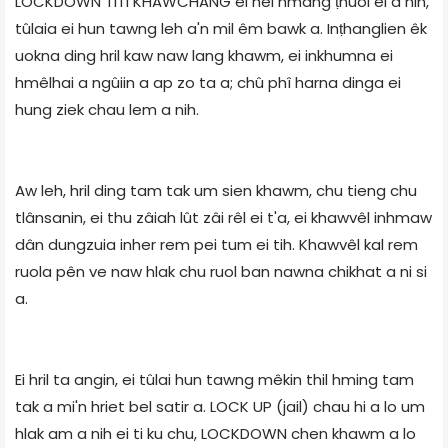
LOCKDOWN TITI KHAWCHÂNG ei hei hmang ṭhuoi el a nih,
tûlaia ei hun tawng leh a'n mil êm bawk a. Inṭhanglien êk
uokna ding hril kaw naw lang khawm, ei inkhumna ei
hmêlhai a ngûiin a ap zo ta a; chû phî harna dinga ei
hung ziek chau lem a nih.
Aw leh, hril ding tam tak um sien khawm, chu tieng chu
tlânsanin, ei thu zâiah lût zâi rêl ei t'a, ei khawvêl inhmaw
dân dungzuia inher rem pei tum ei tih. Khawvêl kal rem
ruola pên ve naw hlak chu ruol ban nawna chikhat a ni si
a.
Ei hril ta angin, ei tûlai hun tawng mêkin thil hming tam
tak a mi'n hriet bel satir a. LOCK UP (jail) chau hi a lo um
hlak am a nih ei ti ku chu, LOCKDOWN chen khawm a lo