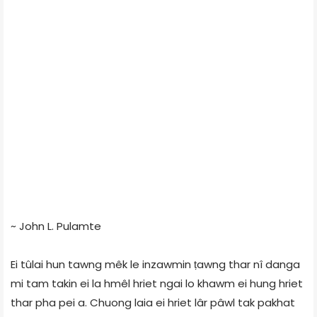
~ John L. Pulamte
Ei tûlai hun tawng mêk le inzawmin ṭawng thar nî danga
mi tam takin ei la hmêl hriet ngai lo khawm ei hung hriet
thar pha pei a. Chuong laia ei hriet lâr pâwl tak pakhat