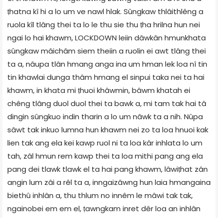
ṭhatna kî hi a lo um ve nawl hlak. Sûngkaw thlâithlêng a
ruola kîl tlâng thei ta lo le thu sie thu ṭha hrilna hun nei
ngai lo hai khawm, LOCKDOWN leiin dâwkân hmunkhata
sûngkaw mâichâm siem theiin a ruolin ei awt tlâng thei
ta a, nâupa tlân hmang anga ina um hman lek loa nî tin
tin khawlai dunga thâm hmang el sinpui taka nei ta hai
khawm, in khata mi ṭhuoi khâwmin, bâwm khatah ei
chêng tlâng duol duol thei ta bawk a, mi tam tak hai tâ
dingin sûngkuo indin tharin a lo um nâwk ta a nih. Nûpa
sâwt tak inkuo lumna hun khawm nei zo ta loa hnuoi kak
lien tak ang ela kei kawp ruol ni ta loa kâr inhlata lo um
tah, zâl hmun rem kawp thei ta loa mithi pang ang ela
pang dei tlawk tlawk el ta hai pang khawm, lâwiṭhat zân
angin lum zâi a rêl ta a, inngaizâwng hun laia hmangaina
biethû inhlân a, thu thlum no innêm le mâwi tak tak,
ngainobei em em el, ṭawngkam inret dêr loa an inhlân