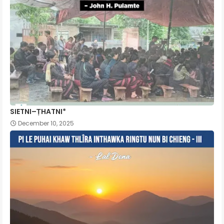
SIETNI–ṬHATNI*
December 10, 2025