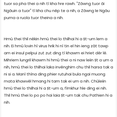
tuor sa pha thei a nih tî kha hre rawh. "Zâwng tuor âi
Ngâuin a tuor" tî kha chu nêp te a nih, a Zâwng le Ngâu
puma a ruola tuor theina a nih.
Hmû thei thil nêkin hmû thei lo thilhai hi a ṭit-um lem a
nih. Ei hmû lovin hî virus hrik hi nî tin el hin ieng zât tawp
am ei insul pelpui zut zut ding tî khawm ei hriet dêr lê.
Mihriem lungril khawm hi hmû thei a ni naw leiin ṭit a um a
nih, hmû thei lo thilhai laka invênghim chu thil harsa tak a
ni si a. Manî thîna ding phier rutuhai bula ngai muong
mata khawvêl hmang hi tam tak ei um a nih. Chûleiin
hmû thei lo thilhai hi a ṭit-um a, fîmkhur hle ding ei nih.
Thil hmû thei lo po po hai laia ṭit-um tak chu Pathien hi a
nih.