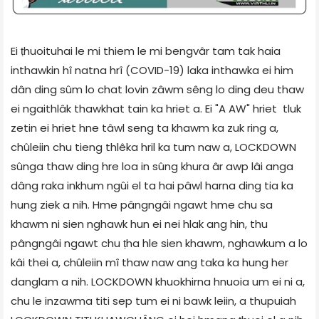
Ei ṭhuoituhai le mi thiem le mi bengvâr tam tak haia
inthawkin hî natna hrî (COVID-19) laka inthawka ei him
dân ding sûm lo chat lovin zâwm sêng lo ding deu thaw
ei ngaithlâk thawkhat tain ka hriet a. Ei "A AW" hriet tluk
zetin ei hriet hne tâwl seng ta khawm ka zuk ring a,
chûleiin chu tieng thlêka hril ka tum naw a, LOCKDOWN
sûnga thaw ding hre loa in sûng khura âr awp lâi anga
dâng raka inkhum ngûi el ta hai pâwl harna ding tia ka
hung ziek a nih. Hme pângngâi ngawt hme chu sa
khawm ni sien nghawk hun ei nei hlak ang hin, thu
pângngâi ngawt chu ṭha hle sien khawm, nghawkum a lo
kâi thei a, chûleiin mî thaw naw ang taka ka hung her
danglam a nih. LOCKDOWN khuokhirna hnuoia um ei ni a,
chu le inzawma titi sep tum ei ni bawk leiin, a thupuiah