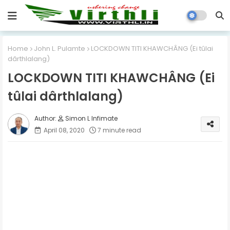
Home
John L. Pulamte
LOCKDOWN TITI KHAWCHÂNG (Ei tûlai
dârthlalang)
LOCKDOWN TITI KHAWCHÂNG (Ei
tûlai dârthlalang)
Simon L Infimate
April 08, 2020
7 minute read