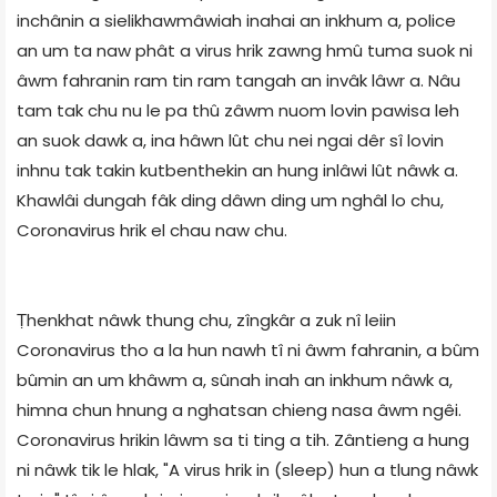
inchânin a sielikhawmâwiah inahai an inkhum a, police
an um ta naw phât a virus hrik zawng hmû tuma suok ni
âwm fahranin ram tin ram tangah an invâk lâwr a. Nâu
tam tak chu nu le pa thû zâwm nuom lovin pawisa leh
an suok dawk a, ina hâwn lût chu nei ngai dêr sî lovin
inhnu tak takin kutbenthekin an hung inlâwi lût nâwk a.
Khawlâi dungah fâk ding dâwn ding um nghâl lo chu,
Coronavirus hrik el chau naw chu.
Ṭhenkhat nâwk thung chu, zîngkâr a zuk nî leiin
Coronavirus tho a la hun nawh tî ni âwm fahranin, a bûm
bûmin an um khâwm a, sûnah inah an inkhum nâwk a,
himna chun hnung a nghatsan chieng nasa âwm ngêi.
Coronavirus hrikin lâwm sa ti ting a tih. Zântieng a hung
ni nâwk tik le hlak, "A virus hrik in (sleep) hun a tlung nâwk