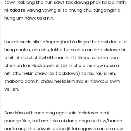
tawn hlak ang kha hun sâwt tak dawng phâk ta loa mithi
rê taka rê vawng vawng el ta hnung chu, tûngdingin a
hung um nâwk ta a nih.
Lockdown-in sikul nâupanghai tâ dingin thil pawi deu el a
hring suok a, chu chu, lekha tiem chen an in-lockdown hi
a nih. An sikul châwl el hman hi tî nâksap a, lekha tiem
chen an lo in-lockdown el tâk hi chu a zie naw nasa a
nih. Chu nêkin châwl lâk (lockdown) ta rau rau sî leh,
thabona dâm hi châwl hei la lem inla ei hlâwkpui âwm
vei leh.
Sawrkârin ei himna ding ngaituoin lockdown a mi
puongpêk a, mi tam takin nî dang anga curfew/bandh
narân ang kha sâwnin police ṭit lei ringawtin an um naw