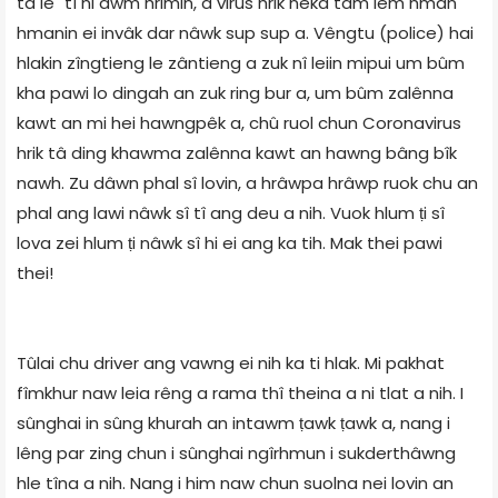
ta ie" tî ni âwm hrimin, a virus hrik nêka tam lem hman
hmanin ei invâk dar nâwk sup sup a. Vêngtu (police) hai
hlakin zîngtieng le zântieng a zuk nî leiin mipui um bûm
kha pawi lo dingah an zuk ring bur a, um bûm zalênna
kawt an mi hei hawngpêk a, chû ruol chun Coronavirus
hrik tâ ding khawma zalênna kawt an hawng bâng bîk
nawh. Zu dâwn phal sî lovin, a hrâwpa hrâwp ruok chu an
phal ang lawi nâwk sî tî ang deu a nih. Vuok hlum ṭi sî
lova zei hlum ṭi nâwk sî hi ei ang ka tih. Mak thei pawi
thei!
Tûlai chu driver ang vawng ei nih ka ti hlak. Mi pakhat
fîmkhur naw leia rêng a rama thî theina a ni tlat a nih. I
sûnghai in sûng khurah an intawm ṭawk ṭawk a, nang i
lêng par zing chun i sûnghai ngîrhmun i sukderthâwng
hle tîna a nih. Nang i him naw chun suolna nei lovin an