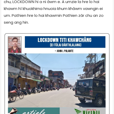
chu, LOCKDOWN hi a ni âwm e. A umzie la hre lo hai
khawm hî khuokhirna hnuoia khum khâwm vawngin ei
um. Pathien hre lo hai khawmin Pathien zâr chu an zo
seng ang hin.