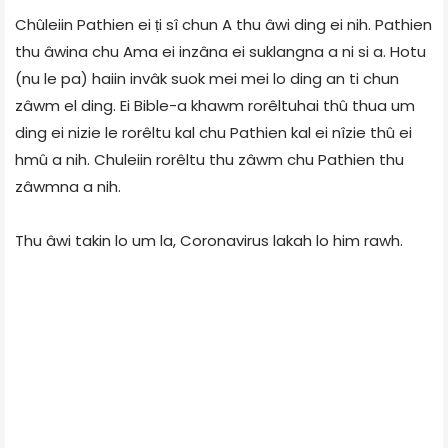
Chûleiin Pathien ei ṭi sî chun A thu âwi ding ei nih. Pathien
thu âwina chu Ama ei inzâna ei suklangna a ni si a. Hotu
(nu le pa) haiin invâk suok mei mei lo ding an ti chun
zâwm el ding. Ei Bible-a khawm rorêltuhai thû thua um
ding ei nizie le rorêltu kal chu Pathien kal ei nîzie thû ei
hmû a nih. Chuleiin rorêltu thu zâwm chu Pathien thu
zâwmna a nih.
Thu âwi takin lo um la, Coronavirus lakah lo him rawh.