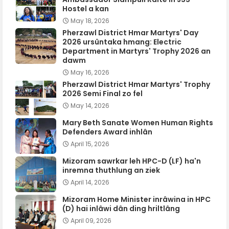
Hostel a kan
May 18, 2026
Pherzawl District Hmar Martyrs' Day
2026 ursûntaka hmang: Electric
Department in Martyrs' Trophy 2026 an
dawm
May 16, 2026
Pherzawl District Hmar Martyrs' Trophy
2026 Semi Final zo fel
May 14, 2026
Mary Beth Sanate Women Human Rights
Defenders Award inhlân
April 15, 2026
Mizoram sawrkar leh HPC-D (LF) ha'n
inremna thuthlung an ziek
April 14, 2026
Mizoram Home Minister inrâwina in HPC
(D) hai inlâwi dân ding hriltlâng
April 09, 2026