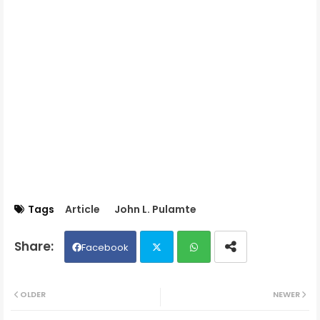
Tags
Article
John L. Pulamte
Facebook
Twit
Wh
OLDER
NEWER
ter
ats