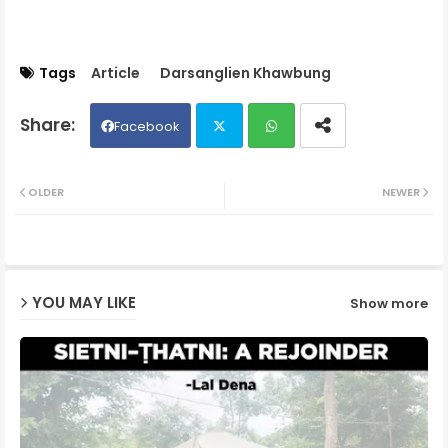
Tags
Article
Darsanglien Khawbung
Facebook
Twit
Wh
OLDER
NEWER
ter
ats
ap
YOU MAY LIKE
Show more
p