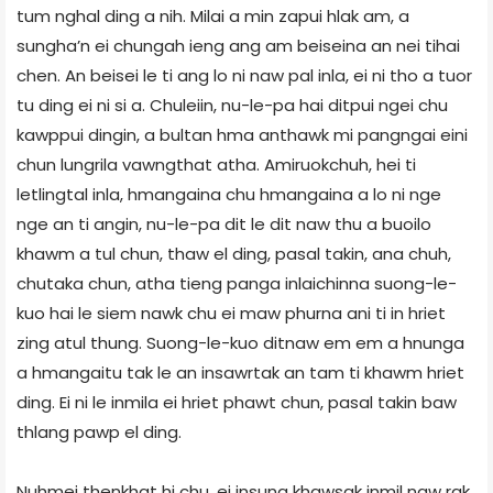
tum nghal ding a nih. Milai a min zapui hlak am, a
sungha’n ei chungah ieng ang am beiseina an nei tihai
chen. An beisei le ti ang lo ni naw pal inla, ei ni tho a tuor
tu ding ei ni si a. Chuleiin, nu-le-pa hai ditpui ngei chu
kawppui dingin, a bultan hma anthawk mi pangngai eini
chun lungrila vawngthat atha. Amiruokchuh, hei ti
letlingtal inla, hmangaina chu hmangaina a lo ni nge
nge an ti angin, nu-le-pa dit le dit naw thu a buoilo
khawm a tul chun, thaw el ding, pasal takin, ana chuh,
chutaka chun, atha tieng panga inlaichinna suong-le-
kuo hai le siem nawk chu ei maw phurna ani ti in hriet
zing atul thung. Suong-le-kuo ditnaw em em a hnunga
a hmangaitu tak le an insawrtak an tam ti khawm hriet
ding. Ei ni le inmila ei hriet phawt chun, pasal takin baw
thlang pawp el ding.
Nuhmei thenkhat hi chu, ei insung khawsak inmil naw rak