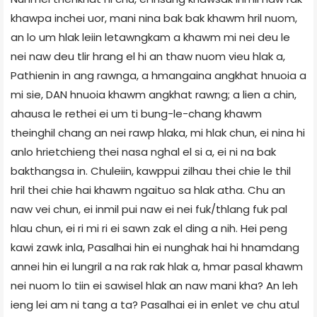
khawpa inchei uor, mani nina bak bak khawm hril nuom,
an lo um hlak leiin letawngkam a khawm mi nei deu le
nei naw deu tlir hrang el hi an thaw nuom vieu hlak a,
Pathienin in ang rawnga, a hmangaina angkhat hnuoia a
mi sie, DAN hnuoia khawm angkhat rawng; a lien a chin,
ahausa le rethei ei um ti bung-le-chang khawm
theinghil chang an nei rawp hlaka, mi hlak chun, ei nina hi
anlo hrietchieng thei nasa nghal el si a, ei ni na bak
bakthangsa in. Chuleiin, kawppui zilhau thei chie le thil
hril thei chie hai khawm ngaituo sa hlak atha. Chu an
naw vei chun, ei inmil pui naw ei nei fuk/thlang fuk pal
hlau chun, ei ri mi ri ei sawn zak el ding a nih. Hei peng
kawi zawk inla, Pasalhai hin ei nunghak hai hi hnamdang
annei hin ei lungril a na rak rak hlak a, hmar pasal khawm
nei nuom lo tiin ei sawisel hlak an naw mani kha? An leh
ieng lei am ni tang a ta? Pasalhai ei in enlet ve chu atul