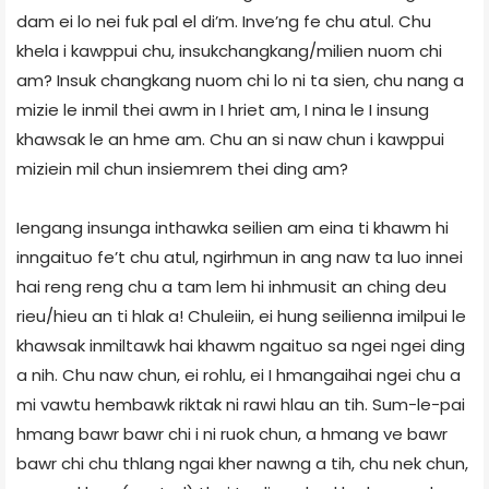
dam ei lo nei fuk pal el di’m. Inve’ng fe chu atul. Chu
khela i kawppui chu, insukchangkang/milien nuom chi
am? Insuk changkang nuom chi lo ni ta sien, chu nang a
mizie le inmil thei awm in I hriet am, I nina le I insung
khawsak le an hme am. Chu an si naw chun i kawppui
miziein mil chun insiemrem thei ding am?
Iengang insunga inthawka seilien am eina ti khawm hi
inngaituo fe’t chu atul, ngirhmun in ang naw ta luo innei
hai reng reng chu a tam lem hi inhmusit an ching deu
rieu/hieu an ti hlak a! Chuleiin, ei hung seilienna imilpui le
khawsak inmiltawk hai khawm ngaituo sa ngei ngei ding
a nih. Chu naw chun, ei rohlu, ei I hmangaihai ngei chu a
mi vawtu hembawk riktak ni rawi hlau an tih. Sum-le-pai
hmang bawr bawr chi i ni ruok chun, a hmang ve bawr
bawr chi chu thlang ngai kher nawng a tih, chu nek chun,