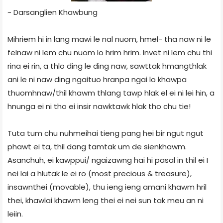
~ Darsanglien Khawbung
Mihriem hi in lang mawi le nal nuom, hmel- tha naw ni le
felnaw ni lem chu nuom lo hrim hrim. Invet ni lem chu thi
rina ei rin, a thlo ding le ding naw, sawttak hmangthlak
ani le ni naw ding ngaituo hranpa ngai lo khawpa
thuomhnaw/thil khawm thlang tawp hlak el ei ni lei hin, a
hnunga ei ni tho ei insir nawktawk hlak tho chu tie!
Tuta tum chu nuhmeihai tieng pang hei bir ngut ngut
phawt ei ta, thil dang tamtak um de sienkhawm.
Asanchuh, ei kawppui/ ngaizawng hai hi pasal in thil ei I
nei lai a hlutak le ei ro (most precious & treasure),
insawnthei (movable), thu ieng ieng amani khawm hril
thei, khawlai khawm leng thei ei nei sun tak meu an ni
leiin.