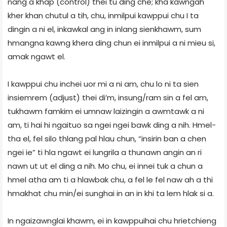
nang a khap (control) thei tu ding che; kha kawngah
kher khan chutul a tih, chu, inmilpui kawppui chu I ta
dingin a ni el, inkawkal ang in inlang sienkhawm, sum
hmangna kawng khera ding chun ei inmilpui a ni mieu si,
amak ngawt el.
I kawppui chu inchei uor mi a ni am, chu lo ni ta sien
insiemrem (adjust) thei di’m, insung/ram sin a fel am,
tukhawm famkim ei umnaw laizingin a awmtawk a ni
am, ti hai hi ngaituo sa ngei ngei bawk ding a nih. Hmel-
tha el, fel silo thlang pal hlau chun, “insirin ban a chen
ngei ie” ti hla ngawt ei lungrila a thunawn angin an ri
nawn ut ut el ding a nih. Mo chu, ei innei tuk a chun a
hmel atha am ti a hlawbak chu, a fel le fel naw ah a thi
hmakhat chu min/ei sunghai in an in khi ta lem hlak si a.
In ngaizawnglai khawm, ei in kawppuihai chu hrietchieng