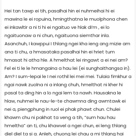
Hei tan tawp ei tih, pasalhai hin ei nuhmeihai hi ei
mawina le ei ropuina, hmingthatna le muolphona chen
ei inkawltir a ni ti hi ei ngaituo ve hlak di’m , ei lo
ngaituonaw a ni chun, ngaituona siemthar inla.
Asanchuh, I kawppui I thlang ngei kha ieng ang mizie am
ana ti chu, a hmasataka pasalhai hin ei hriet tum
hmasat hi atha hle. A hmelthat lei ringawt a ei nei am?
Fel ei ti le le hmangaina a hau lei (ei sunghaithangsa in).
Am? I sum-lepai le I nei rothil lei mei mei. Tulaia fimkhur a
ngai nawk zuolna ni a inlang chuh, hmelthat ni kher hi
pasal ta ding hin a lo ngai lem ta nawh. Hausakna le
hlaw, nuhmei le nau-le-te chawmna ding awmtawk ei
nei a, piengphung in ruol ei phak phawt chun. Chulei
khawm chu ni pakhat ta veng a tih, “sum hau hau
hmeltha” an ti, chu khawvel a ngei chun, ei leng thlang
diel diel ta si a. Anleh, chuong lei chau a mi thlang hai