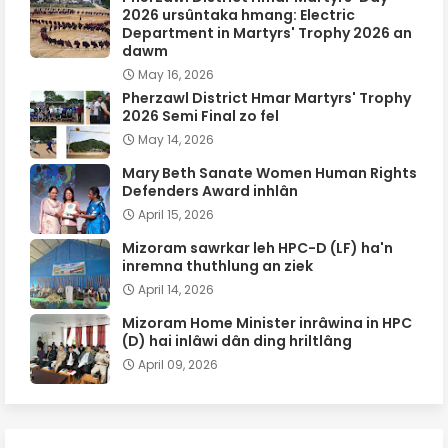
2026 ursûntaka hmang: Electric
Department in Martyrs' Trophy 2026 an
dawm
May 16, 2026
Pherzawl District Hmar Martyrs' Trophy
2026 Semi Final zo fel
May 14, 2026
Mary Beth Sanate Women Human Rights
Defenders Award inhlân
April 15, 2026
Mizoram sawrkar leh HPC-D (LF) ha'n
inremna thuthlung an ziek
April 14, 2026
Mizoram Home Minister inrâwina in HPC
(D) hai inlâwi dân ding hriltlâng
April 09, 2026