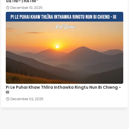
SIETNI–ṬHATNI*
December 10, 2025
Pi Le Puhai Khaw Thlîra Inthawka Ringtu Nun Bi Chieng -
III
December 02, 2025