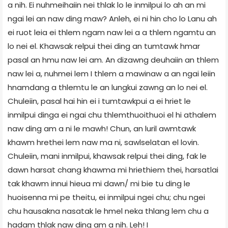
a nih. Ei nuhmeihaiin nei thlak lo le inmilpui lo ah an mi
ngai lei an naw ding maw? Anleh, ei ni hin cho lo Lanu ah
ei ruot leia ei thlem ngam naw lei a a thlem ngamtu an
lo nei el. Khawsak relpui thei ding an tumtawk hmar
pasal an hmu naw lei am. An dizawng deuhaiin an thlem
naw lei a, nuhmei lem I thlem a mawinaw a an ngai leiin
hnamdang a thlemtu le an lungkui zawng an lo nei el.
Chuleiin, pasal hai hin ei i tumtawkpui a ei hriet le
inmilpui dinga ei ngai chu thlemthuoithuoi el hi athalem
naw ding am a ni le mawh! Chun, an luril awmtawk
khawm hrethei lem naw ma ni, sawlselatan el lovin.
Chuleiin, mani inmilpui, khawsak relpui thei ding, fak le
dawn harsat chang khawma mi hriethiem thei, harsatlai
tak khawm innui hieua mi dawn/ mi bie tu ding le
huoisenna mi pe theitu, ei inmilpui ngei chu; chu ngei
chu hausakna nasatak le hmel neka thlang lem chu a
hadam thlak naw ding am a nih. Leh! I