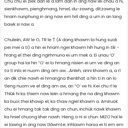
Chu chu ei ziek dan le a lam dan in ang naw lei chau a ni,
sienkhawm, pienghmang, hmel, du-zawng, ditzawng le
hnam nunphung in ang naw em hril ding a um in an lang
bawk si naw a.
Chuleiin, AW le O, TR le Ṭ (A dang khawm la hung suok
pei mei a ti) a hin ei hnam ngei khawm hih hung in tlir -
hrang el thei ding ngirhmuna ei um mek a. Ei unau ‘O’
group hai lai hin “O’ ei lo hmang nisien ei um ve ding an
ta ti inla ei nuom ding am aw….Anleh, anni khawm a, a rî
an dik chie nawh ei hmangna ṭhenkhat a hin ti in an lo
tleng nuom ve el ding am aw, an “O’ ve hi. Kei chu rî le
Thlûk hi ka thiem naw leiin a hmang ṭhe na ding khawm
ka buoi thei khawp el, ka thaw ngiel khawm a. Amiruok
chu ei hmang tak tak ding an chun, inchûk nawk khawm
ka hniel chuong kher nawh. Hieng a ni si chun. MIZO hai le
ei ṭawng in ang naw tlâwmte; inhlawm harsa ei ti em em