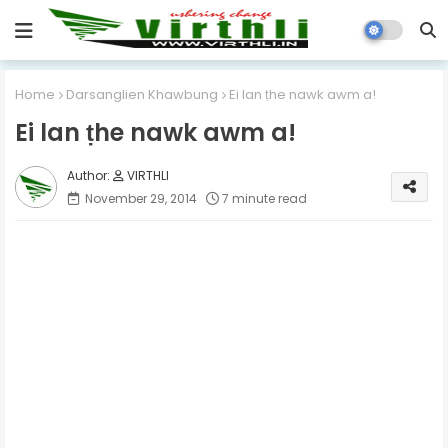
Home
Darsanglien Khawbung
Ei lan ṭhe nawk awm a!
Ei lan ṭhe nawk awm a!
VIRTHLI
November 29, 2014
7 minute read