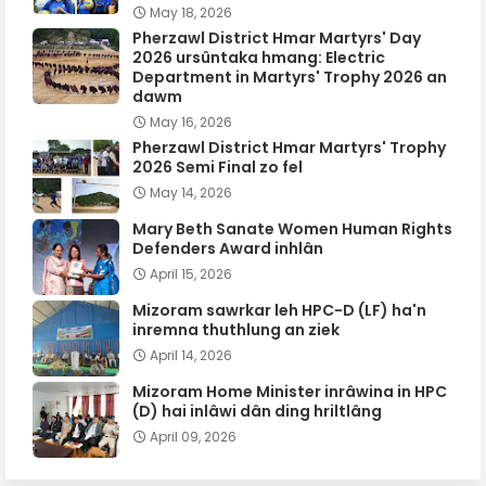
May 18, 2026
Pherzawl District Hmar Martyrs' Day
2026 ursûntaka hmang: Electric
Department in Martyrs' Trophy 2026 an
dawm
May 16, 2026
Pherzawl District Hmar Martyrs' Trophy
2026 Semi Final zo fel
May 14, 2026
Mary Beth Sanate Women Human Rights
Defenders Award inhlân
April 15, 2026
Mizoram sawrkar leh HPC-D (LF) ha'n
inremna thuthlung an ziek
April 14, 2026
Mizoram Home Minister inrâwina in HPC
(D) hai inlâwi dân ding hriltlâng
April 09, 2026