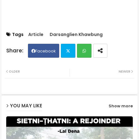
Tags
Article
Darsanglien Khawbung
Facebook
Twit
Wh
OLDER
NEWER
ter
ats
ap
YOU MAY LIKE
Show more
p