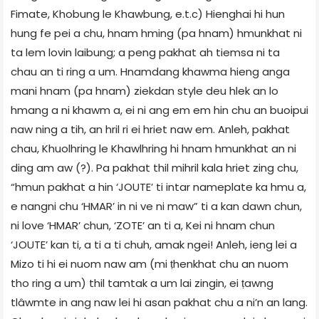
Fimate, Khobung le Khawbung, e.t.c) Hienghai hi hun
hung fe pei a chu, hnam hming (pa hnam) hmunkhat ni
ta lem lovin laibung; a peng pakhat ah tiemsa ni ta
chau an ti ring a um. Hnamdang khawma hieng anga
mani hnam (pa hnam) ziekdan style deu hlek an lo
hmang a ni khawm a, ei ni ang em em hin chu an buoipui
naw ning a tih, an hril ri ei hriet naw em. Anleh, pakhat
chau, Khuolhring le Khawlhring hi hnam hmunkhat an ni
ding am aw (?). Pa pakhat thil mihril kala hriet zing chu,
“hmun pakhat a hin ‘JOUTE’ ti intar nameplate ka hmu a,
e nangni chu ‘HMAR’ in ni ve ni maw” ti a kan dawn chun,
ni love ‘HMAR’ chun, ‘ZOTE’ an ti a, Kei ni hnam chun
‘JOUTE’ kan ti, a ti a ti chuh, amak ngei! Anleh, ieng lei a
Mizo ti hi ei nuom naw am (mi ṭhenkhat chu an nuom
tho ring a um) thil tamtak a um lai zingin, ei ṭawng
tlâwmte in ang naw lei hi asan pakhat chu a ni’n an lang.