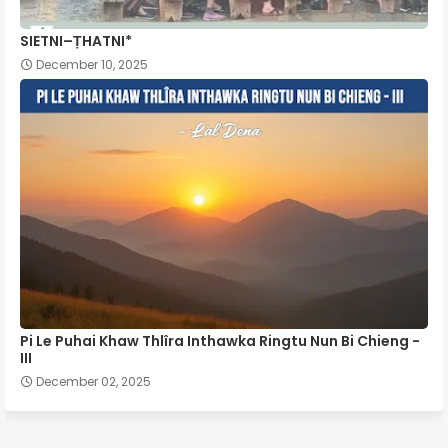
SIETNI–ṬHATNI*
December 10, 2025
Pi Le Puhai Khaw Thlîra Inthawka Ringtu Nun Bi Chieng -
III
December 02, 2025