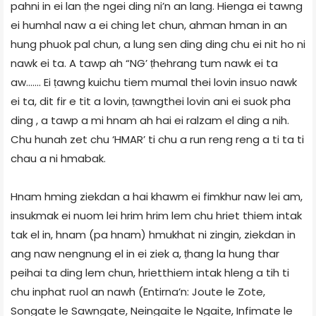
pahni in ei lan ṭhe ngei ding ni’n an lang. Hienga ei tawng
ei humhal naw a ei ching let chun, ahman hman in an
hung phuok pal chun, a lung sen ding ding chu ei nit ho ni
nawk ei ta. A tawp ah “NG’ ṭhehrang tum nawk ei ta
aw……. Ei ṭawng kuichu tiem mumal thei lovin insuo nawk
ei ta, dit fir e tit a lovin, ṭawngthei lovin ani ei suok pha
ding , a tawp a mi hnam ah hai ei ralzam el ding a nih.
Chu hunah zet chu ‘HMAR’ ti chu a run reng reng a ti ta ti
chau a ni hmabak.
Hnam hming ziekdan a hai khawm ei fimkhur naw lei am,
insukmak ei nuom lei hrim hrim lem chu hriet thiem intak
tak el in, hnam (pa hnam) hmukhat ni zingin, ziekdan in
ang naw nengnung el in ei ziek a, ṭhang la hung thar
peihai ta ding lem chun, hrietthiem intak hleng a tih ti
chu inphat ruol an nawh (Entirna’n: Joute le Zote,
Songate le Sawngate, Neingaite le Ngaite, Infimate le