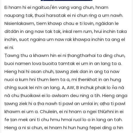
Ei hnam hi ei ngaituo/ên vang vang chun, hnam
naupang tak, ṭhuoi harsatak ei ni chun ring a um nawh.
Nisienlakawm, tiem khawp chau e ti lovin, ngâidan le
ditdân in ang naw tak tak, inkal rem rum, hrui inchin taka
inchin, suot ngaina um naw rak khawpa inchin ta ang el
ei ni.
Ṭawng thu a khawm hin ei ni ṭhangtharhai ta ding chun,
buoi namen lova buoita tamtak ei um in an lang ta a.
Hieng hai hi asan chuh, ṭawng ziek dan in ang ta naw
nuoi a kum hni thum liem ta a, mi ṭhenkhat in an hung
chîng suok lei ni’n an lang. A, AW, B inchuk phak lo n̂a nâ
nâ chu ṭhuoikawi ei lo awlsam deu ning a tih. Hieng anga
ṭawng ziek hi a ṭha nawh ti pawl an umlai in; aṭha ti pawl
khawm ei um a. Chuleiin, ei ni hnam a ngei thlûrhni in ei
fe ṭan mek ani ti chu hmu hmai ruol lo a in lang an tah.
Hieng a ni si chun, ei hnam hi hun hung fepei ding a hin