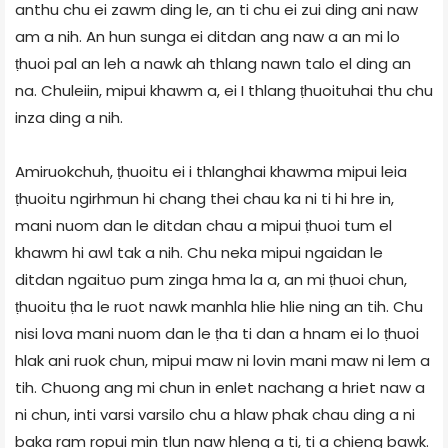
anthu chu ei zawm ding le, an ti chu ei zui ding ani naw
am a nih. An hun sunga ei ditdan ang naw a an mi lo
ṭhuoi pal an leh a nawk ah thlang nawn talo el ding an
na. Chuleiin, mipui khawm a, ei I thlang ṭhuoituhai thu chu
inza ding a nih.
Amiruokchuh, ṭhuoitu ei i thlanghai khawma mipui leia
ṭhuoitu ngirhmun hi chang thei chau ka ni ti hi hre in,
mani nuom dan le ditdan chau a mipui ṭhuoi tum el
khawm hi awl tak a nih. Chu neka mipui ngaidan le
ditdan ngaituo pum zinga hma la a, an mi ṭhuoi chun,
ṭhuoitu ṭha le ruot nawk manhla hlie hlie ning an tih. Chu
nisi lova mani nuom dan le ṭha ti dan a hnam ei lo ṭhuoi
hlak ani ruok chun, mipui maw ni lovin mani maw ni lem a
tih. Chuong ang mi chun in enlet nachang a hriet naw a
ni chun, inti varsi varsilo chu a hlaw phak chau ding a ni
baka ram ropui min tlun naw hleng a ti, ti a chieng bawk.