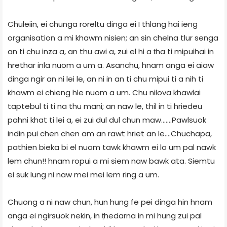
Chuleiin, ei chunga roreltu dinga ei I thlang hai ieng
organisation a mi khawm nisien; an sin chelna tlur senga
an ti chu inza a, an thu awi a, zui el hi a ṭha ti mipuihai in
hrethar inla nuom a um a. Asanchu, hnam anga ei aiaw
dinga ngir an ni lei le, an ni in an ti chu mipui ti a nih ti
khawm ei chieng hle nuom a um. Chu nilova khawlai
taptebul ti ti na thu mani; an naw le, thil in ti hriedeu
pahni khat ti lei a, ei zui dul dul chun maw…….Pawlsuok
indin pui chen chen am an rawt hriet an le….Chuchapa,
pathien bieka bi el nuom tawk khawm ei lo um pal nawk
lem chun!! hnam ropui a mi siem naw bawk ata. Siemtu
ei suk lung ni naw mei mei lem ring a um.
Chuong a ni naw chun, hun hung fe pei dinga hin hnam
anga ei ngirsuok nekin, in ṭhedarna in mi hung zui pal