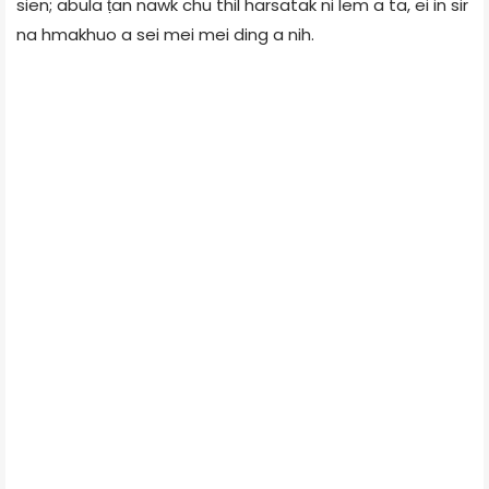
sien; abula ṭan nawk chu thil harsatak ni lem a ta, ei in sir
na hmakhuo a sei mei mei ding a nih.