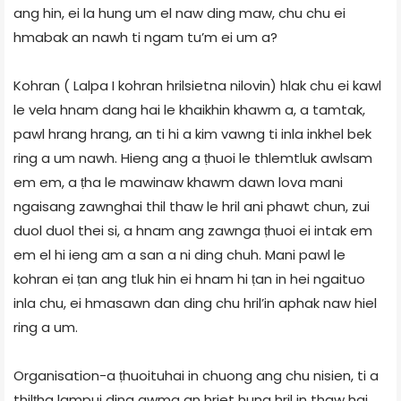
ang hin, ei la hung um el naw ding maw, chu chu ei
hmabak an nawh ti ngam tu’m ei um a?
Kohran ( Lalpa I kohran hrilsietna nilovin) hlak chu ei kawl
le vela hnam dang hai le khaikhin khawm a, a tamtak,
pawl hrang hrang, an ti hi a kim vawng ti inla inkhel bek
ring a um nawh. Hieng ang a ṭhuoi le thlemtluk awlsam
em em, a ṭha le mawinaw khawm dawn lova mani
ngaisang zawnghai thil thaw le hril ani phawt chun, zui
duol duol thei si, a hnam ang zawnga ṭhuoi ei intak em
em el hi ieng am a san a ni ding chuh. Mani pawl le
kohran ei ṭan ang tluk hin ei hnam hi ṭan in hei ngaituo
inla chu, ei hmasawn dan ding chu hril’in aphak naw hiel
ring a um.
Organisation-a ṭhuoituhai in chuong ang chu nisien, ti a
thilṭha lampui ding awma an hriet hung hril in thaw hai