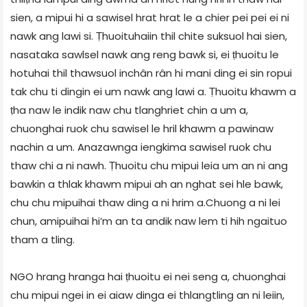
sien, a mipui hi a sawisel hrat hrat le a chier pei pei ei ni
nawk ang lawi si. Ṭhuoituhaiin thil chite suksuol hai sien,
nasataka sawlsel nawk ang reng bawk si, ei ṭhuoitu le
hotuhai thil thawsuol inchân rân hi mani ding ei sin ropui
tak chu ti dingin ei um nawk ang lawi a. Ṭhuoitu khawm a
ṭha naw le indik naw chu tlanghriet chin a um a,
chuonghai ruok chu sawisel le hril khawm a pawinaw
nachin a um. Anazawnga iengkima sawisel ruok chu
thaw chi a ni nawh. Ṭhuoitu chu mipui leia um an ni ang
bawkin a thlak khawm mipui ah an nghat sei hle bawk,
chu chu mipuihai thaw ding a ni hrim a.Chuong a ni lei
chun, amipuihai hi’m an ta andik naw lem ti hih ngaituo
tham a tling.
NGO hrang hranga hai ṭhuoitu ei nei seng a, chuonghai
chu mipui ngei in ei aiaw dinga ei thlangtling an ni leiin,