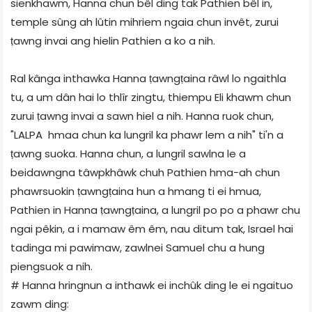
sienkhawm, Hanna chun bêl ding tak Pathien bêl in,
temple sûng ah lûtin mihriem ngaia chun invêt, zurui
ṭawng invai ang hielin Pathien a ko a nih.
Ral kânga inthawka Hanna ṭawngṭaina râwl lo ngaithla
tu, a um dân hai lo thlîr zingtu, thiempu Eli khawm chun
zurui ṭawng invai a sawn hiel a nih. Hanna ruok chun,
"LALPA hmaa chun ka lungril ka phawr lem a nih" ti'n a
ṭawng suoka. Hanna chun, a lungril sawlna le a
beidawngna tâwpkhâwk chuh Pathien hma-ah chun
phawrsuokin ṭawngṭaina hun a hmang ti ei hmua,
Pathien in Hanna ṭawngṭaina, a lungril po po a phawr chu
ngai pêkin, a i mamaw êm êm, nau ditum tak, Israel hai
tadinga mi pawimaw, zawlnei Samuel chu a hung
piengsuok a nih.
# Hanna hringnun a inthawk ei inchûk ding le ei ngaituo
zawm ding: