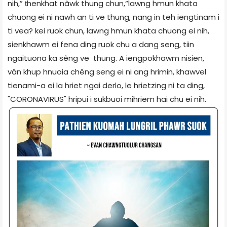
nih,” ṭhenkhat nâwk thung chun,“lawng hmun khata
chuong ei ni nawh an ti ve thung, nang in teh iengtinam i
ti vea? kei ruok chun, lawng hmun khata chuong ei nih,
sienkhawm ei fena ding ruok chu a dang seng, tiin
ngaituona ka sêng ve thung. A iengpokhawm nisien,
vân khup hnuoia chêng seng ei ni ang hrimin, khawvel
tienami-a ei la hriet ngai derlo, le hrietzing ni ta ding,
"CORONAVIRUS" hripui i sukbuoi mihriem hai chu ei nih.