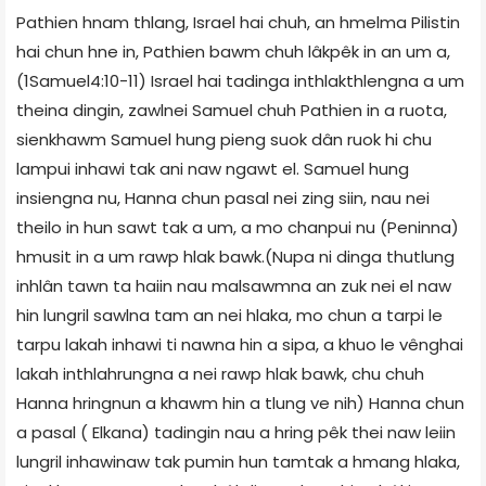
Pathien hnam thlang, Israel hai chuh, an hmelma Pilistin
hai chun hne in, Pathien bawm chuh lâkpêk in an um a,
(1Samuel4:10-11) Israel hai tadinga inthlakthlengna a um
theina dingin, zawlnei Samuel chuh Pathien in a ruota,
sienkhawm Samuel hung pieng suok dân ruok hi chu
lampui inhawi tak ani naw ngawt el. Samuel hung
insiengna nu, Hanna chun pasal nei zing siin, nau nei
theilo in hun sawt tak a um, a mo chanpui nu (Peninna)
hmusit in a um rawp hlak bawk.(Nupa ni dinga thutlung
inhlân tawn ta haiin nau malsawmna an zuk nei el naw
hin lungril sawlna tam an nei hlaka, mo chun a tarpi le
tarpu lakah inhawi ti nawna hin a sipa, a khuo le vênghai
lakah inthlahrungna a nei rawp hlak bawk, chu chuh
Hanna hringnun a khawm hin a tlung ve nih) Hanna chun
a pasal ( Elkana) tadingin nau a hring pêk thei naw leiin
lungril inhawinaw tak pumin hun tamtak a hmang hlaka,