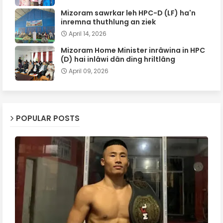
Mizoram sawrkar leh HPC-D (LF) ha'n
inremna thuthlung an ziek
April 14, 2026
Mizoram Home Minister inrâwina in HPC
(D) hai inlâwi dân ding hriltlâng
April 09, 2026
POPULAR POSTS