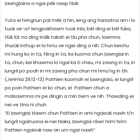
ṭawngṭaina a ngai pêk rawp hlak.
Tuta ei hringnun pal mêk a hin, ieng ang harsatna am i lo
tuok ve-a? Iengpokhawm tuok inla, bêl ding ei bêl fûka,
tlûk lût na ding indik takah ei tlû pha chun, lawmna
thurûk inthup ei la hmu ve ngei ding a nih. Chun keichu
mi hung ko in ta, fêng in ta, ka kuoma chun ṭawngṭai in
ta, chun, kei khawma lo ngai ka ti cheu, mi zawng in ta, in
lungril po poah in mi zawng pha chun mi hmu'ng in tih.
(Jerimia 29:12-13) Pathien kuomah ei ṭawngṭaia, ei lungril
po poin Pathien ei ko chun, ei Pathien chun a
malsawmna mi pe dingin a min tiem ve nih. Thawding ei
nei ve tina ni chuh.
“Ei ṭawngṭai tlawm chun Pathien in ami ngaisak nawh ti'n
lungril ngaituona ei nei hlaka, ṭawngṭai râwn hrim hrim
Pathien ngaisak naw an um ngai nawh”