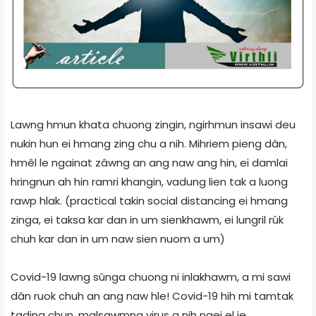
Lawng hmun khata chuong zingin, ngirhmun insawi deu
nukin hun ei hmang zing chu a nih. Mihriem pieng dân,
hmêl le ngainat zâwng an ang naw ang hin, ei damlai
hringnun ah hin ramri khangin, vadung lien tak a luong
rawp hlak. (practical takin social distancing ei hmang
zinga, ei taksa kar dan in um sienkhawm, ei lungril rûk
chuh kar dan in um naw sien nuom a um)
Covid-19 lawng sûnga chuong ni inlakhawm, a mi sawi
dân ruok chuh an ang naw hle! Covid-19 hih mi tamtak
tading chun, malsawmna virus a nih ngei el ie.