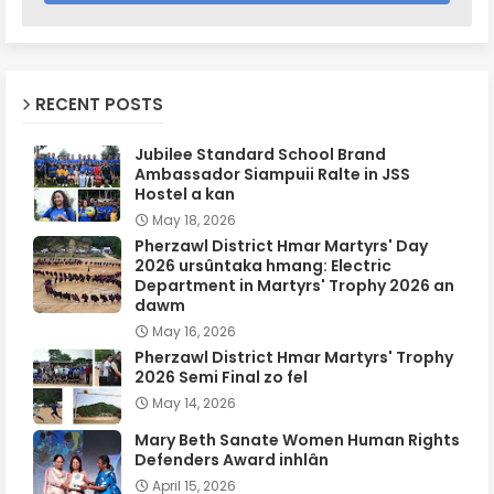
RECENT POSTS
Jubilee Standard School Brand
Ambassador Siampuii Ralte in JSS
Hostel a kan
May 18, 2026
Pherzawl District Hmar Martyrs' Day
2026 ursûntaka hmang: Electric
Department in Martyrs' Trophy 2026 an
dawm
May 16, 2026
Pherzawl District Hmar Martyrs' Trophy
2026 Semi Final zo fel
May 14, 2026
Mary Beth Sanate Women Human Rights
Defenders Award inhlân
April 15, 2026