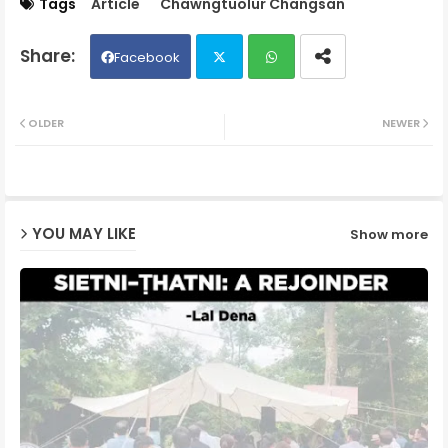
Tags
Article
Chawngtuolur Changsan
Facebook
Twit
Wh
OLDER
NEWER
ter
ats
ap
YOU MAY LIKE
Show more
p