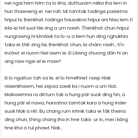
nei ngai hrim hrim ta lo kha, duthusam nêka ṭha lem in
hun thawveng ei nei tah. Mi tamtak tadinga pasietna
hripui hi, ṭhenkhat tadinga hausakna hripui ani hlau lem ti
inla ei hril suol hle ring a um nawh. Ṭhenkhat chun hripui
nungrawng hi kîrnâwk ta lo-a a liem hun ding nghakhla
taka ei thlir zing lai, ṭhenkhat chun, la châm rawh , ti'n
inzâwt ei nuom hiel awm ie. Ei Lâwng chuong dân hi an
ang naw ngei el ie maw?
Ei lo ngaituo tah sa le, ei lo hmelhriet rawp hlak
nisienkhawm, hei zepsa zawk ka i nuom a um tlat.
Malsawmna ra dittum tak a hung pâr suok ding hin, a
hung pâr el nawa, harsatna tamtak kara a hung inder
suok hlak a nih. Bu chang rum inhnik taka ei fâk theina
ding chun, thing chang ṭha in hne taka ur in, mei i kâng
hne kha a tul phawt hlak..