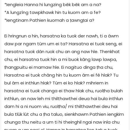
*Iengleia Hanna hi lungzing bêk bêk am a na?
*A lungzîng tawpkhawk hin tu kuom am a fe?
*Iengtinam Pathien kuomah a ṭawngṭai a?
Ei hringnun a hin, harsatna ka tuok der nawh, ti a âwm
daw par ngam tûm um ei ta? Harsatna ei tuok seng, ei
harsatna tuok dân ruok chu an ang naw hle. Thenkhat
chu, ei harsatna tuok hin a mi buok kâng lawp lawpa,
ṭhangpuitu ei mamaw hle. Ei nagituo dinga ṭha chu,
Harsatna ei tuok châng hin tu kuom âm ei fê hlak? Tu
bul âm ei inthlun hlak? Tûm ei ko hlak? mihriem in
harsatna ei tuok changa ei thaw hlak chu, ruolṭha bulah
inthlun, an naw leh mi thilthawthei deua hai bula inthlun
dam hi a ni nuom viu, ruolṭha/ mi thilthawthei deu hai
bula tlûk lût chu a ṭha taluo, sienkhawm Pathien iengkim
chunga thu neitu a um ti hi theinghil ngai naw inla chu
nuom a um ngei el. Hanna in harsatna lien tak a tuok