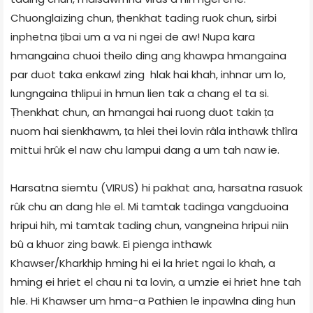
Chuonglaizing chun, ṭhenkhat tading ruok chun, sirbi
inphetna ṭibai um a va ni ngei de aw! Nupa kara
hmangaina chuoi theilo ding ang khawpa hmangaina
par duot taka enkawl zing hlak hai khah, inhnar um lo,
lungngaina thlipui in hmun lien tak a chang el ta si.
Ṭhenkhat chun, an hmangai hai ruong duot takin ṭa
nuom hai sienkhawm, ṭa hlei thei lovin râla inthawk thlîra
mittui hrûk el naw chu lampui dang a um tah naw ie.
Harsatna siemtu (VIRUS) hi pakhat ana, harsatna rasuok
rûk chu an dang hle el. Mi tamtak tadinga vangduoina
hripui hih, mi tamtak tading chun, vangneina hripui niin
bû a khuor zing bawk. Ei pienga inthawk
Khawser/Kharkhip hming hi ei la hriet ngai lo khah, a
hming ei hriet el chau ni ta lovin, a umzie ei hriet hne tah
hle. Hi Khawser um hma-a Pathien le inpawlna ding hun