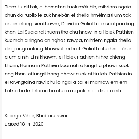
Tiem tu dittak, ei harsatna tuok mêk hih, mihriem ngaia
chun do ruollo le zuk hnebân el theilo hmêlma ṭi um tak
angin inlang sienkhawm, David in Goliath an suol pui ding
khan, Lal Suala ralthuom ṭha chu hnawl in a î biek Pathien
kuomah a ringna an nghat tawpa, mihriem ngaia theilo
ding anga inlang, khawvel mi hrât Goliath chu hnebân in
a um a nih. Ei ni khawm, ei î biek Pathien hi hre chieng
tharin, Hanna in Pathien kuomah a lungril a phawr suok
ang khan, ei lungril hang phawr suok ei tiu leh. Pathien in
ei ṭawngṭaina rawl chu lo ngai a ta, ei mamaw em em
taksa bu le thlarau bu chu a mi pêk ngei ding a nih.
Kalinga Vihar, Bhubaneswar
Dated 18-4-2020