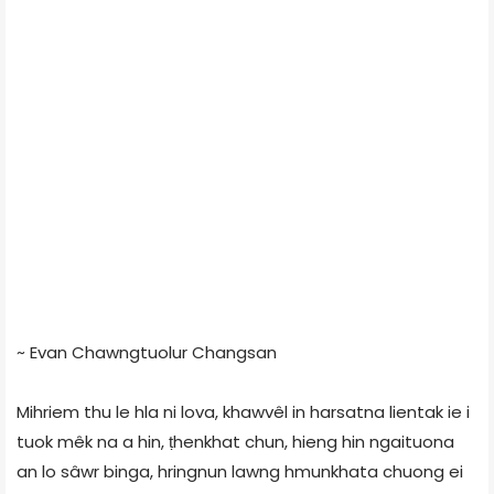
~ Evan Chawngtuolur Changsan
Mihriem thu le hla ni lova, khawvêl in harsatna lientak ie i
tuok mêk na a hin, ṭhenkhat chun, hieng hin ngaituona
an lo sâwr binga, hringnun lawng hmunkhata chuong ei