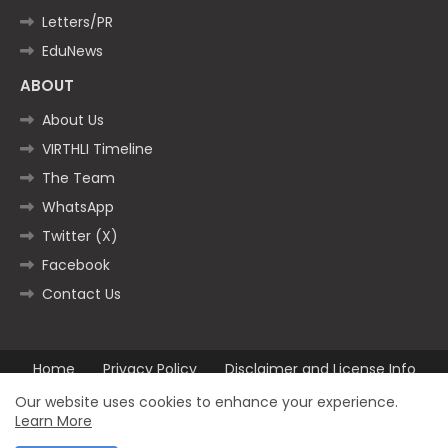
Letters/PR
EduNews
ABOUT
About Us
VIRTHLI Timeline
The Team
WhatsApp
Twitter (X)
Facebook
Contact Us
Home
Privacy Policy
Disclaimer and License Info
Contact us
Our website uses cookies to enhance your experience.
Learn More
All Right Reserved Copyright ©2025