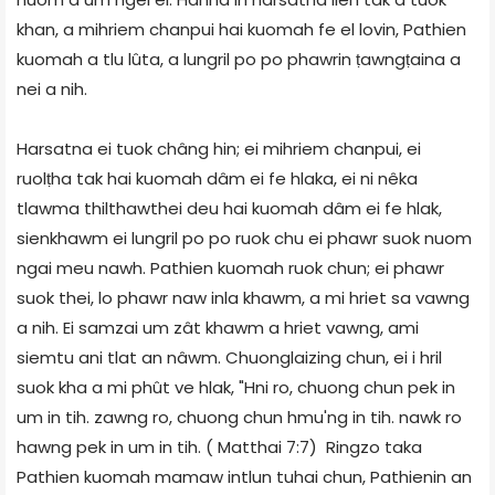
khan, a mihriem chanpui hai kuomah fe el lovin, Pathien
kuomah a tlu lûta, a lungril po po phawrin ṭawngṭaina a
nei a nih.
Harsatna ei tuok châng hin; ei mihriem chanpui, ei
ruolṭha tak hai kuomah dâm ei fe hlaka, ei ni nêka
tlawma thilthawthei deu hai kuomah dâm ei fe hlak,
sienkhawm ei lungril po po ruok chu ei phawr suok nuom
ngai meu nawh. Pathien kuomah ruok chun; ei phawr
suok thei, lo phawr naw inla khawm, a mi hriet sa vawng
a nih. Ei samzai um zât khawm a hriet vawng, ami
siemtu ani tlat an nâwm. Chuonglaizing chun, ei i hril
suok kha a mi phût ve hlak, "Hni ro, chuong chun pek in
um in tih. zawng ro, chuong chun hmu'ng in tih. nawk ro
hawng pek in um in tih. ( Matthai 7:7) Ringzo taka
Pathien kuomah mamaw intlun tuhai chun, Pathienin an