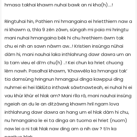
hmasa takhai khawm nuhai bawk an ni kha(h)….!
Ringtuhai hin, Pathien mi hmangaina ei hrietthiem naw a
ni khawm a, thla 9 zên zâwn, sûngah mi paia mi hringtu
mani nuhai hmangaina bêk hi chu hrethiem âwm tak
chu ei nih an sawn nâwm aw...! Kristien insùnga nûhai
dàm hi, mani nauhai laka inthlahrung dawr dawra um an
la tam vieu el di’m chu(h) ..! Kei chun ka hriet chuong
lèm nawh. Pasalhai khawm, ‘Khawvêla ka hmangai tak’
tia damsûng hringnun hmangpui dinga kawppui ding
nuhmei ei hei lâklûta inthawk sâwtnawteah, ei nuhai hi ei
vau khùr khûr el hlak am? Mani rîla râ, mani nauhai insûng
ngeiah an du le an ditzàwng khawm hril ngam lova
inthlahrung dawr dawra an hang um el hlak dàm hi chu,
nu hmangaina le ei ta dinga an tuorna ei hriet (nuom)
naw lei a ni tak hlak naw ding am a nih aw ? ti’n ka
ngaituo hlak.