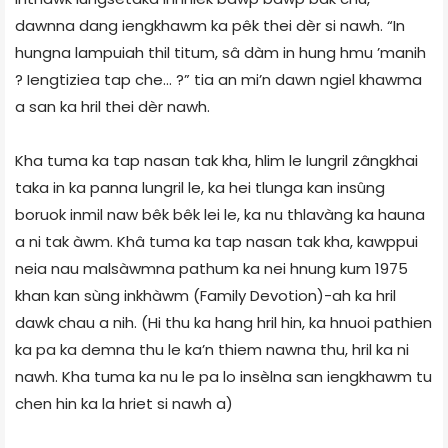
dawnna dang iengkhawm ka pêk thei dèr si nawh. “In
hungna lampuiah thil titum, sâ dàm in hung hmu ’manih
? Iengtiziea tap che… ?” tia an mi’n dawn ngiel khawma
a san ka hril thei dèr nawh.
Kha tuma ka tap nasan tak kha, hlim le lungril zângkhai
taka in ka panna lungril le, ka hei tlunga kan insûng
boruok inmil naw bêk bêk lei le, ka nu thlavàng ka hauna
a ni tak àwm. Khâ tuma ka tap nasan tak kha, kawppui
neia nau malsàwmna pathum ka nei hnung kum 1975
khan kan sùng inkhàwm (Family Devotion)-ah ka hril
dawk chau a nih. (Hi thu ka hang hril hin, ka hnuoi pathien
ka pa ka demna thu le ka’n thiem nawna thu, hril ka ni
nawh. Kha tuma ka nu le pa lo insèlna san iengkhawm tu
chen hin ka la hriet si nawh a)