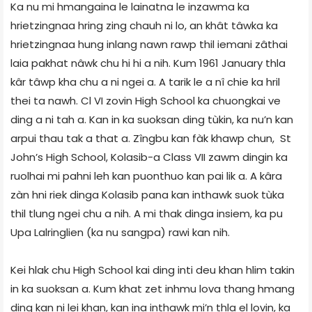
Ka nu mi hmangaina le lainatna le inzawma ka
hrietzingnaa hring zing chauh ni lo, an khât tâwka ka
hrietzingnaa hung inlang nawn rawp thil iemani zâthai
laia pakhat nâwk chu hi hi a nih. Kum 1961 January thla
kâr tâwp kha chu a ni ngei a. A tarik le a nî chie ka hril
thei ta nawh. Cl VI zovin High School ka chuongkai ve
ding a ni tah a. Kan in ka suoksan ding tùkin, ka nu’n kan
arpui thau tak a that a. Zîngbu kan fàk khawp chun, St
John’s High School, Kolasib-a Class VII zawm dingin ka
ruolhai mi pahni leh kan puonthuo kan pai lik a. A kâra
zàn hni riek dinga Kolasib pana kan inthawk suok tùka
thil tlung ngei chu a nih. A mi thak dinga insiem, ka pu
Upa Lalringlien (ka nu sangpa) rawi kan nih.
Kei hlak chu High School kai ding inti deu khan hlim takin
in ka suoksan a. Kum khat zet inhmu lova thang hmang
ding kan ni lei khan, kan ina inthawk mi’n thla el lovin, ka