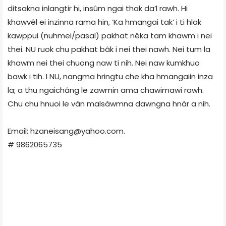
ditsakna inlangtir hi, insûm ngai thak da’l rawh. Hi
khawvêl ei inzinna rama hin, ‘Ka hmangai tak’ i ti hlak
kawppui (nuhmei/pasal) pakhat nêka tam khawm i nei
thei. NU ruok chu pakhat bâk i nei thei nawh. Nei tum la
khawm nei thei chuong naw ti nih. Nei naw kumkhuo
bawk i tih. I NU, nangma hringtu che kha hmangaiin inza
la; a thu ngaichâng le zawmin ama chawimawi rawh.
Chu chu hnuoi le vàn malsàwmna dawngna hnàr a nih.
Email: hzaneisang@yahoo.com.
# 9862065735