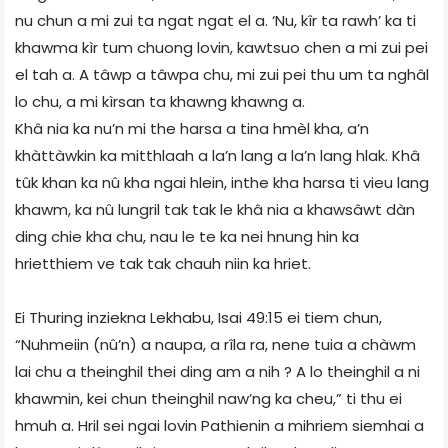
nu chun a mi zui ta ngat ngat el a. ‘Nu, kîr ta rawh’ ka ti
khawma kìr tum chuong lovin, kawtsuo chen a mi zui pei
el tah a. A tâwp a tâwpa chu, mi zui pei thu um ta nghâl
lo chu, a mi kìrsan ta khawng khawng a.
Khâ nia ka nu’n mi the harsa a tina hmèl kha, a’n
khàttàwkin ka mitthlaah a la’n lang a la’n lang hlak. Khâ
tûk khan ka nû kha ngai hlein, inthe kha harsa ti vieu lang
khawm, ka nû lungril tak tak le khâ nia a khawsâwt dàn
ding chie kha chu, nau le te ka nei hnung hin ka
hrietthiem ve tak tak chauh niin ka hriet.
Ei Thuring inziekna Lekhabu, Isai 49:15 ei tiem chun,
“Nuhmeiin (nû’n) a naupa, a rîla ra, nene tuia a chàwm
lai chu a theinghil thei ding am a nih ? A lo theinghil a ni
khawmin, kei chun theinghil naw’ng ka cheu,” ti thu ei
hmuh a. Hril sei ngai lovin Pathienin a mihriem siemhai a