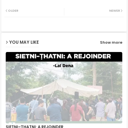
Twit
Wh
OLDER
NEWER
ter
ats
ap
YOU MAY LIKE
Show more
p
SIETNI–ṬHATNI: A REJOINDER