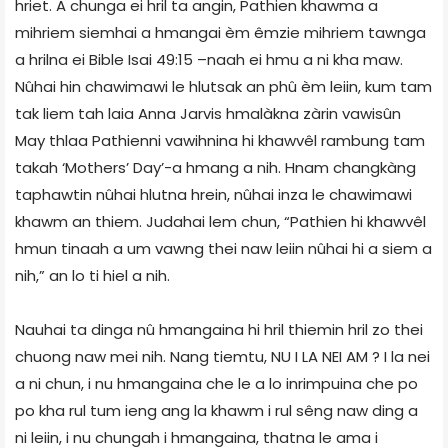
hriet. A chunga ei hril ta angin, Pathien khawma a
mihriem siemhai a hmangai èm êmzie mihriem tawnga
a hrilna ei Bible Isai 49:15 –naah ei hmu a ni kha maw.
Nûhai hin chawimawi le hlutsak an phû èm leiin, kum tam
tak liem tah laia Anna Jarvis hmalàkna zàrin vawisûn
May thlaa Pathienni vawihnina hi khawvêl rambung tam
takah ‘Mothers’ Day’-a hmang a nih. Hnam changkàng
taphawtin nûhai hlutna hrein, nûhai inza le chawimawi
khawm an thiem. Judahai lem chun, “Pathien hi khawvêl
hmun tinaah a um vawng thei naw leiin nûhai hi a siem a
nih,” an lo ti hiel a nih.
Nauhai ta dinga nû hmangaina hi hril thiemin hril zo thei
chuong naw mei nih. Nang tiemtu, NU I LA NEI AM ? I la nei
a ni chun, i nu hmangaina che le a lo inrimpuina che po
po kha rul tum ieng ang la khawm i rul sêng naw ding a
ni leiin, i nu chungah i hmangaina, thatna le ama i