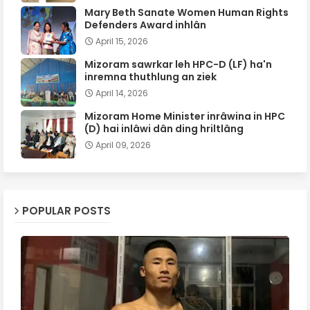
Mary Beth Sanate Women Human Rights
Defenders Award inhlân
April 15, 2026
Mizoram sawrkar leh HPC-D (LF) ha'n
inremna thuthlung an ziek
April 14, 2026
Mizoram Home Minister inrâwina in HPC
(D) hai inlâwi dân ding hriltlâng
April 09, 2026
POPULAR POSTS