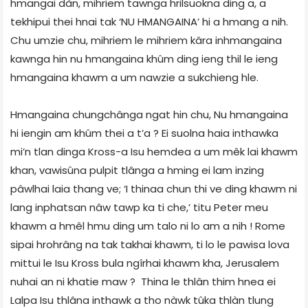
hmangai dàn, mihriem tawnga hrilsuokna ding a, a
tekhipui thei hnai tak ‘NU HMANGAINA’ hi a hmang a nih.
Chu umzie chu, mihriem le mihriem kâra inhmangaina
kawnga hin nu hmangaina khûm ding ieng thil le ieng
hmangaina khawm a um nawzie a sukchieng hle.
Hmangaina chungchânga ngat hin chu, Nu hmangaina
hi iengin am khûm thei a t’a ? Ei suolna haia inthawka
mi’n tlan dinga Kross-a Isu hemdea a um mêk lai khawm
khan, vawisûna pulpit tlânga a hming ei lam inzing
pâwlhai laia thang ve; ‘I thinaa chun thi ve ding khawm ni
lang inphatsan nâw tawp ka ti che,’ titu Peter meu
khawm a hmêl hmu ding um talo ni lo am a nih ! Rome
sipai hrohrâng na tak takhai khawm, ti lo le pawisa lova
mittui le Isu Kross bula ngîrhai khawm kha, Jerusalem
nuhai an ni khatie maw ? Thina le thlân thim hnea ei
Lalpa Isu thlâna inthawk a tho nàwk tûka thlàn tlung