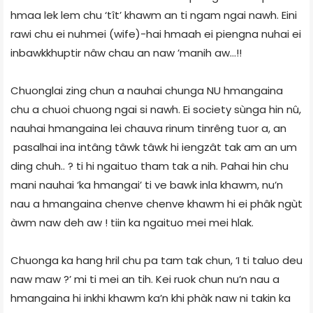
hmaa lek lem chu ‘tît’ khawm an ti ngam ngai nawh. Eini
rawi chu ei nuhmei (wife)-hai hmaah ei piengna nuhai ei
inbawkkhuptir nâw chau an naw ’manih aw…!!
Chuonglai zing chun a nauhai chunga NU hmangaina
chu a chuoi chuong ngai si nawh. Ei society sùnga hin nû,
nauhai hmangaina lei chauva rinum tinrêng tuor a, an
pasalhai ina intâng tâwk tâwk hi iengzât tak am an um
ding chuh.. ? ti hi ngaituo tham tak a nih. Pahai hin chu
mani nauhai ‘ka hmangai’ ti ve bawk inla khawm, nu’n
nau a hmangaina chenve chenve khawm hi ei phâk ngùt
àwm naw deh aw ! tiin ka ngaituo mei mei hlak.
Chuonga ka hang hril chu pa tam tak chun, ‘I ti taluo deu
naw maw ?’ mi ti mei an tih. Kei ruok chun nu’n nau a
hmangaina hi inkhi khawm ka’n khi phàk naw ni takin ka