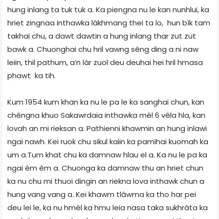
hung inlang ta tuk tuk a. Ka piengna nu le kan nunhlui, ka
hriet zingnaa inthawka làkhmang thei ta lo, hun bìk tam
takhai chu, a dawt dawtin a hung inlang thar zut zut
bawk a. Chuonghai chu hril vawng sêng ding a ni naw
leiin, thil pathum, a’n làr zuol deu deuhai hei hril hmasa
phawt ka tih.
Kum 1954 kum khan ka nu le pa le ka sanghai chun, kan
chêngna khuo Sakawrdaia inthawka mêl 6 vêla hla, kan
lovah an mi rieksan a. Pathienni khawmin an hung inlawi
ngai nawh. Kei ruok chu sikul kaiin ka pamihai kuomah ka
um a.Tum khat chu ka damnaw hlau el a. Ka nu le pa ka
ngai èm êm a. Chuonga ka damnaw thu an hriet chun
ka nu chu mi thuoi dingin an riekna lova inthawk chun a
hung vang vang a. Kei khawm tlâwma ka tho har pei
deu lei le, ka nu hmêl ka hmu leia nasa taka sukhrâta ka