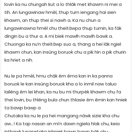
lovin ka nu chungah kut a lo thlâk met khawm ni mei a
tih. An lungawinaw hmèl, thup tum iengang hai sien
khawm, an thup thei si nawh a. Ka nu chun a
lungawinawna hmèl chu theitâwpa thup tumin, ka fàk
dingin bu a thur a. A mi biek mawlh mawlh bawk a.
Chuonga ka nu’n theitâwp suo a, thang a hei lâk ngiel
khawm chun, kan insûng boruok chu a pik hin a pik churin
ka hriet a nih.
Nu le pa hmèl, hmu châk èm êma kan in ka panna
boruok le kan insùng boruok kha a lo inmil naw taluo
lailêng êm lei khan, ka nu bu mi thurpèk khawm chu fa
thei lovin, bu thlèng bula chun thlasie èm êmin kan hniek
ta bawp bawp a
Chutaka ka nu le pa hei mangang nâwk sizie kha chu
aw…! Ka tap nasan an mi’n dawn ngiela hlak chu, keia
inthawk lungsetaka inhniek bawp bawp bâk chu,