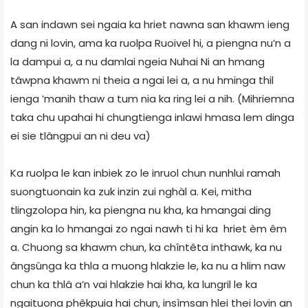
A san indawn sei ngaia ka hriet nawna san khawm ieng
dang ni lovin, ama ka ruolpa Ruoivel hi, a piengna nu’n a
la dampui a, a nu damlai ngeia Nuhai Ni an hmang
tâwpna khawm ni theia a ngai lei a, a nu hminga thil
ienga ’manih thaw a tum nia ka ring lei a nih. (Mihriemna
taka chu upahai hi chungtienga inlawi hmasa lem dinga
ei sie tlângpui an ni deu va)
Ka ruolpa le kan inbiek zo le inruol chun nunhlui ramah
suongtuonain ka zuk inzin zui nghàl a. Kei, mitha
tlingzolopa hin, ka piengna nu kha, ka hmangai ding
angin ka lo hmangai zo ngai nawh ti hi ka hriet èm êm
a. Chuong sa khawm chun, ka chîntêta inthawk, ka nu
ângsûnga ka thla a muong hlakzie le, ka nu a hlim naw
chun ka thlâ a’n vai hlakzie hai kha, ka lungril le ka
ngaituona phêkpuia hai chun, insìmsan hlei thei lovin an