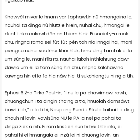
Khawvêl mivar le hnam var taphawtin nû hmangaina le,
nauhai ta dinga nû hlutzie hrein, nuhai chu, hmangai le
duot taka enkawl dân an thiem hlak. Ei society-a ruok
chu, ringna rama sei fût fût pên tah nia inngai hai, mani
piengna nuhai vau khùr khûr hlak, hmu ding tamtak ei la
um sùng le, mani rîla ra, nauhai lakah inthlahrung dawr
dawra um ei la tam sùng hin chu, ringna kalchawina
kawnga hin ei la fe hla nâw hle, ti sukchiengtu ni’ng a tih.
Ephesi 6:2-a Tirko Paul-in, “I nu le pa chawimawi rawh,
chuongchun i ta dingin tha’ng a t’a, hnuoiah damsâwt
bawk i tih,” a lo ti hi, Naupang Sunde Sikula kaihai ta ding
chauh ni lovin, vawisûna NU le PA la nei po pohai ta
dinga ziek a nih. Ei ram kristien nun hi hei thlîr inla, ei
pahai hi ei hmangaia ei inzâ lei ni chuong lovin, an