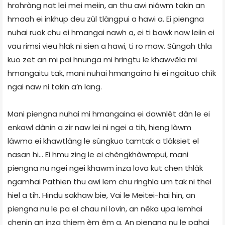
hrohràng nat lei mei meiin, an thu awi niâwm takin an
hmaah ei inkhup deu zùl tlàngpui a hawi a. Ei piengna
nuhai ruok chu ei hmangai nawh a, ei ti bawk naw leiin ei
vau rimsi vieu hlak ni sien a hawi, ti ro maw. Sûngah thla
kuo zet an mi pai hnunga mi hringtu le khawvêla mi
hmangaitu tak, mani nuhai hmangaina hi ei ngaituo chìk
ngai naw ni takin a’n lang.
Mani piengna nuhai mi hmangaina ei dawnlèt dàn le ei
enkawl dànin a zir naw lei ni ngei a tih, hieng làwm
lâwma ei khawtlâng le sûngkuo tamtak a tlâksiet el
nasan hi... Ei hmu zing le ei chèngkhàwmpui, mani
piengna nu ngei ngei khawm inza lova kut chen thlâk
ngamhai Pathien thu awi lem chu ringhla um tak ni thei
hiel a tih. Hindu sakhaw bie, Vai le Meitei-hai hin, an
piengna nu le pa el chau ni lovin, an nêka upa lemhai
chenin an inza thiem èm êm a. An piengna nu le pahai