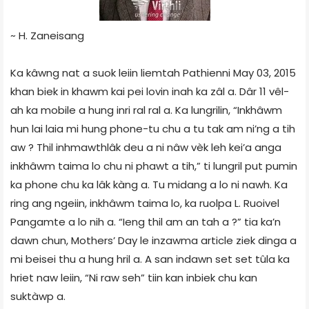
~ H. Zaneisang
Ka kâwng nat a suok leiin liemtah Pathienni May 03, 2015
khan biek in khawm kai pei lovin inah ka zâl a. Dâr 11 vêl-
ah ka mobile a hung inri ral ral a. Ka lungrilin, “Inkhâwm
hun lai laia mi hung phone-tu chu a tu tak am ni’ng a tih
aw ? Thil inhmawthlâk deu a ni nâw vèk leh kei’a anga
inkhâwm taima lo chu ni phawt a tih,” ti lungril put pumin
ka phone chu ka lâk kàng a. Tu midang a lo ni nawh. Ka
ring ang ngeiin, inkhâwm taima lo, ka ruolpa L. Ruoivel
Pangamte a lo nih a. “Ieng thil am an tah a ?” tia ka’n
dawn chun, Mothers’ Day le inzawma article ziek dinga a
mi beisei thu a hung hril a. A san indawn set set tûla ka
hriet naw leiin, “Ni raw seh” tiin kan inbiek chu kan
suktàwp a.