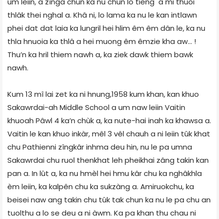
um leiin, a zînga chun ka nu chun lo tieng a mi thuoi
thlâk thei nghal a. Khâ ni, lo lama ka nu le kan intlawn
phei dat dat laia ka lungril hei hlim êm êm dân le, ka nu
thla hnuoia ka thlâ a hei muong êm êmzie kha aw… !
Thu’n ka hril thiem nawh a, ka ziek dawk thiem bawk
nawh.
Kum 13 mî lai zet ka ni hnung,1958 kum khan, kan khuo
Sakawrdai-ah Middle School a um naw leiin Vaitin
khuoah Pâwl 4 ka’n chùk a, ka nute-hai inah ka khawsa a.
Vaitin le kan khuo inkàr, mêl 3 vêl chauh a ni leiin tûk khat
chu Pathienni zîngkâr inhma deu hin, nu le pa umna
Sakawrdai chu ruol thenkhat leh pheikhai zâng takin kan
pan a. In lût a, ka nu hmèl hei hmu kâr chu ka nghâkhla
èm leiin, ka kalpên chu ka sukzàng a. Amiruokchu, ka
beisei naw ang takin chu tûk tak chun ka nu le pa chu an
tuolthu a lo se deu a ni àwm. Ka pa khan thu chau ni