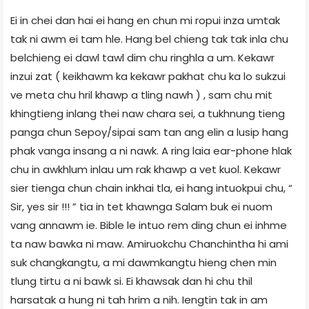
Ei in chei dan hai ei hang en chun mi ropui inza umtak
tak ni awm ei tam hle. Hang bel chieng tak tak inla chu
belchieng ei dawl tawl dim chu ringhla a um. Kekawr
inzui zat ( keikhawm ka kekawr pakhat chu ka lo sukzui
ve meta chu hril khawp a tling nawh ) , sam chu mit
khingtieng inlang thei naw chara sei, a tukhnung tieng
panga chun Sepoy/sipai sam tan ang elin a lusip hang
phak vanga insang a ni nawk. A ring laia ear-phone hlak
chu in awkhlum inlau um rak khawp a vet kuol. Kekawr
sier tienga chun chain inkhai tla, ei hang intuokpui chu, “
Sir, yes sir !!! ” tia in tet khawnga Salam buk ei nuom
vang annawm ie. Bible le intuo rem ding chun ei inhme
ta naw bawka ni maw. Amiruokchu Chanchintha hi ami
suk changkangtu, a mi dawmkangtu hieng chen min
tlung tirtu a ni bawk si. Ei khawsak dan hi chu thil
harsatak a hung ni tah hrim a nih. Iengtin tak in am