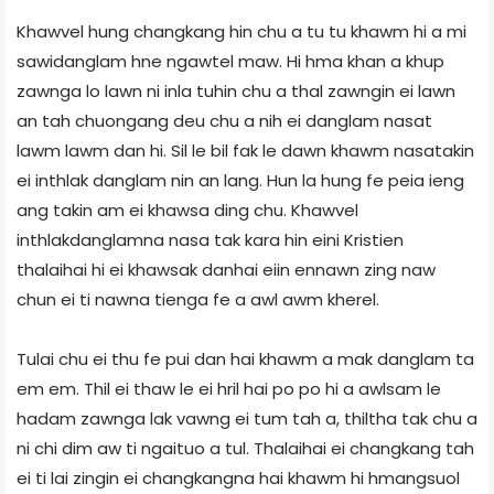
Khawvel hung changkang hin chu a tu tu khawm hi a mi
sawidanglam hne ngawtel maw. Hi hma khan a khup
zawnga lo lawn ni inla tuhin chu a thal zawngin ei lawn
an tah chuongang deu chu a nih ei danglam nasat
lawm lawm dan hi. Sil le bil fak le dawn khawm nasatakin
ei inthlak danglam nin an lang. Hun la hung fe peia ieng
ang takin am ei khawsa ding chu. Khawvel
inthlakdanglamna nasa tak kara hin eini Kristien
thalaihai hi ei khawsak danhai eiin ennawn zing naw
chun ei ti nawna tienga fe a awl awm kherel.
Tulai chu ei thu fe pui dan hai khawm a mak danglam ta
em em. Thil ei thaw le ei hril hai po po hi a awlsam le
hadam zawnga lak vawng ei tum tah a, thiltha tak chu a
ni chi dim aw ti ngaituo a tul. Thalaihai ei changkang tah
ei ti lai zingin ei changkangna hai khawm hi hmangsuol