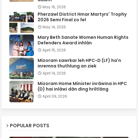
May 16, 2026
Pherzawl District Hmar Martyrs' Trophy
2026 Semi Final zo fel
May 14, 2026
Mary Beth Sanate Women Human Rights
Defenders Award inhlân
April 15, 2026
Mizoram sawrkar leh HPC-D (LF) ha'n
inremna thuthlung an ziek
April 14, 2026
Mizoram Home Minister inrâwina in HPC
(D) hai inlâwi dân ding hriltlâng
April 09, 2026
POPULAR POSTS