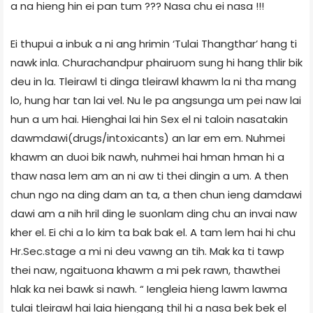
a na hieng hin ei pan tum ??? Nasa chu ei nasa !!!
Ei thupui a inbuk a ni ang hrimin ‘Tulai Thangthar’ hang ti
nawk inla. Churachandpur phairuom sung hi hang thlir bik
deu in la. Tleirawl ti dinga tleirawl khawm la ni tha mang
lo, hung har tan lai vel. Nu le pa angsunga um pei naw lai
hun a um hai. Hienghai lai hin Sex el ni taloin nasatakin
dawmdawi(drugs/intoxicants) an lar em em. Nuhmei
khawm an duoi bik nawh, nuhmei hai hman hman hi a
thaw nasa lem am an ni aw ti thei dingin a um. A then
chun ngo na ding dam an ta, a then chun ieng damdawi
dawi am a nih hril ding le suonlam ding chu an invai naw
kher el. Ei chi a lo kim ta bak bak el. A tam lem hai hi chu
Hr.Sec.stage a mi ni deu vawng an tih. Mak ka ti tawp
thei naw, ngaituona khawm a mi pek rawn, thawthei
hlak ka nei bawk si nawh. “ Iengleia hieng lawm lawma
tulai tleirawl hai laia hiengang thil hi a nasa bek bek el