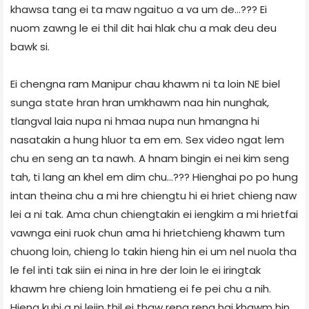
khawsa tang ei ta maw ngaituo a va um de…??? Ei
nuom zawng le ei thil dit hai hlak chu a mak deu deu
bawk si.
Ei chengna ram Manipur chau khawm ni ta loin NE biel
sunga state hran hran umkhawm naa hin nunghak,
tlangval laia nupa ni hmaa nupa nun hmangna hi
nasatakin a hung hluor ta em em. Sex video ngat lem
chu en seng an ta nawh. A hnam bingin ei nei kim seng
tah, ti lang an khel em dim chu…??? Hienghai po po hung
intan theina chu a mi hre chiengtu hi ei hriet chieng naw
lei a ni tak. Ama chun chiengtakin ei iengkim a mi hrietfai
vawnga eini ruok chun ama hi hrietchieng khawm tum
chuong loin, chieng lo takin hieng hin ei um nel nuola tha
le fel inti tak siin ei nina in hre der loin le ei iringtak
khawm hre chieng loin hmatieng ei fe pei chu a nih.
Hieng kuhi a ni leiin thil ei thaw reng reng hai khawm hin