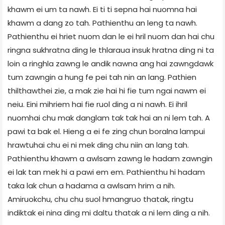
khawm ei um ta nawh. Ei ti ti sepna hai nuomna hai
khawm a dang zo tah. Pathienthu an leng ta nawh.
Pathienthu ei hriet nuom dan le ei hril nuom dan hai chu
ringna sukhratna ding le thlaraua insuk hratna ding ni ta
loin a ringhla zawng le andik nawna ang hai zawngdawk
tum zawngin a hung fe pei tah nin an lang. Pathien
thilthawthei zie, a mak zie hai hi fie tum ngai nawm ei
neiu. Eini mihriem hai fie ruol ding a ni nawh. Ei ihril
nuomhai chu mak danglam tak tak hai an ni lem tah. A
pawi ta bak el. Hieng a ei fe zing chun boralna lampui
hrawtuhai chu ei ni mek ding chu niin an lang tah.
Pathienthu khawm a awlsam zawng le hadam zawngin
ei lak tan mek hi a pawi em em. Pathienthu hi hadam
taka lak chun a hadama a awlsam hrim a nih.
Amiruokchu, chu chu suol hmangruo thatak, ringtu
indiktak ei nina ding mi daltu thatak a ni lem ding a nih.