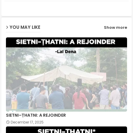
ter
ats
ap
YOU MAY LIKE
Show more
p
SIETNI–ṬHATNI: A REJOINDER
December 17, 2025