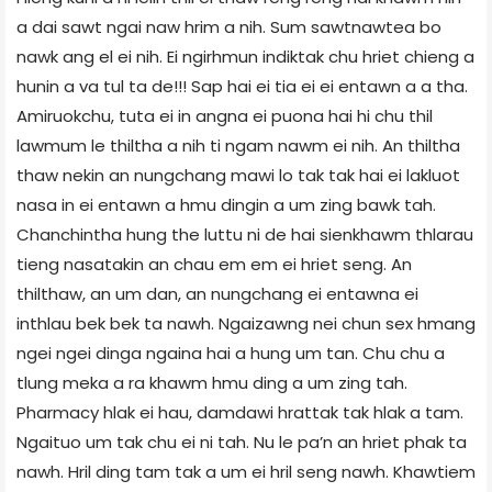
a dai sawt ngai naw hrim a nih. Sum sawtnawtea bo
nawk ang el ei nih. Ei ngirhmun indiktak chu hriet chieng a
hunin a va tul ta de!!! Sap hai ei tia ei ei entawn a a tha.
Amiruokchu, tuta ei in angna ei puona hai hi chu thil
lawmum le thiltha a nih ti ngam nawm ei nih. An thiltha
thaw nekin an nungchang mawi lo tak tak hai ei lakluot
nasa in ei entawn a hmu dingin a um zing bawk tah.
Chanchintha hung the luttu ni de hai sienkhawm thlarau
tieng nasatakin an chau em em ei hriet seng. An
thilthaw, an um dan, an nungchang ei entawna ei
inthlau bek bek ta nawh. Ngaizawng nei chun sex hmang
ngei ngei dinga ngaina hai a hung um tan. Chu chu a
tlung meka a ra khawm hmu ding a um zing tah.
Pharmacy hlak ei hau, damdawi hrattak tak hlak a tam.
Ngaituo um tak chu ei ni tah. Nu le pa’n an hriet phak ta
nawh. Hril ding tam tak a um ei hril seng nawh. Khawtiem