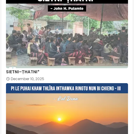
SIETNI–ṬHATNI*
December 10, 2025