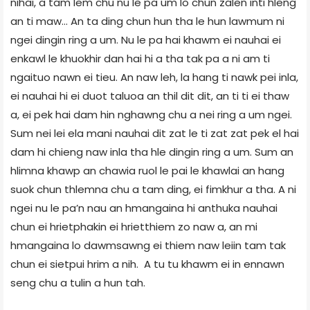
nihai, a tam lem chu nu le pa um lo chun zalen inti hleng
an ti maw… An ta ding chun hun tha le hun lawmum ni
ngei dingin ring a um. Nu le pa hai khawm ei nauhai ei
enkawl le khuokhir dan hai hi a tha tak pa a ni am ti
ngaituo nawn ei tieu. An naw leh, la hang ti nawk pei inla,
ei nauhai hi ei duot taluoa an thil dit dit, an ti ti ei thaw
a, ei pek hai dam hin nghawng chu a nei ring a um ngei.
Sum nei lei ela mani nauhai dit zat le ti zat zat pek el hai
dam hi chieng naw inla tha hle dingin ring a um. Sum an
hlimna khawp an chawia ruol le pai le khawlai an hang
suok chun thlemna chu a tam ding, ei fimkhur a tha. A ni
ngei nu le pa’n nau an hmangaina hi anthuka nauhai
chun ei hrietphakin ei hrietthiem zo naw a, an mi
hmangaina lo dawmsawng ei thiem naw leiin tam tak
chun ei sietpui hrim a nih. A tu tu khawm ei in ennawn
seng chu a tulin a hun tah.