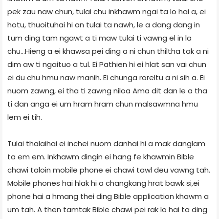
pek zau naw chun, tulai chu inkhawm ngai ta lo hai a, ei
hotu, thuoituhai hi an tulai ta nawh, le a dang dang in
tum ding tam ngawt a ti maw tulai ti vawng el in la
chu...Hieng a ei khawsa pei ding a ni chun thiltha tak a ni
dim aw ti ngaituo a tul. Ei Pathien hi ei hlat san vai chun
ei du chu hmu naw manih. Ei chunga roreltu a ni sih a. Ei
nuom zawng, ei tha ti zawng niloa Ama dit dan le a tha
ti dan anga ei um hram hram chun malsawmna hmu
lem ei tih.
Tulai thalaihai ei inchei nuom danhai hi a mak danglam
ta em em. Inkhawm dingin ei hang fe khawmin Bible
chawi taloin mobile phone ei chawi tawl deu vawng tah.
Mobile phones hai hlak hi a changkang hrat bawk si,ei
phone hai a hmang thei ding Bible application khawm a
um tah. A then tamtak Bible chawi pei rak lo hai ta ding