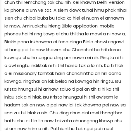
chun thil remchang tak chu nih. Kei khawm Delhi Version
ka phone a um ve tat. A siem dawk tuhai hmu phak nihai
sien chu chibai buka bu faka ko hiel ei nuom el annawm
ie maw. Amiruokchu hieng Bible application, mobile
phones hai hi ring tawp el chu thiltha le mawi a ni naw a,
Biekin pana inkhawma ei fena dinga Bible chawi ringawt
ei hang pei ta naw khawm chu Chanchintha hril darna
kawnga chu hmangna ding um nawm ei nih. Ringtu ni hi
a awl ringtu indiktak ni hi thil harsa tak a lo nih. Ka ti hlak
a ei missionary tamtak haiin chanchintha an hril darna
kawnga, ringthar an lak belsa na kawnga hin ringtu, Isu
Krista hnungzui hi anhawi taluo ti pal an tih ti hi ka thil
inlau tak a ni hlak. Isu Krista hnungzui hi thil awlsam le
hadam tak an naw a pei naw lai tak khawma pei naw sa
saa zui tul hlak a nih. Chu ding chun eini rawi thangthar
hai hi chu ei tlin ta naw takzeta chuongang khawp chu
ei um naw hrim a nih. Pathienthu tak ngai pei muol