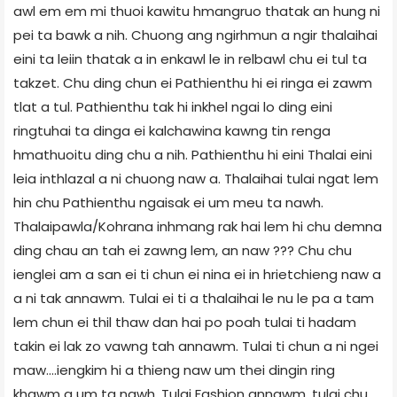
awl em em mi thuoi kawitu hmangruo thatak an hung ni
pei ta bawk a nih. Chuong ang ngirhmun a ngir thalaihai
eini ta leiin thatak a in enkawl le in relbawl chu ei tul ta
takzet. Chu ding chun ei Pathienthu hi ei ringa ei zawm
tlat a tul. Pathienthu tak hi inkhel ngai lo ding eini
ringtuhai ta dinga ei kalchawina kawng tin renga
hmathuoitu ding chu a nih. Pathienthu hi eini Thalai eini
leia inthlazal a ni chuong naw a. Thalaihai tulai ngat lem
hin chu Pathienthu ngaisak ei um meu ta nawh.
Thalaipawla/Kohrana inhmang rak hai lem hi chu demna
ding chau an tah ei zawng lem, an naw ??? Chu chu
ienglei am a san ei ti chun ei nina ei in hrietchieng naw a
a ni tak annawm. Tulai ei ti a thalaihai le nu le pa a tam
lem chun ei thil thaw dan hai po poah tulai ti hadam
takin ei lak zo vawng tah annawm. Tulai ti chun a ni ngei
maw....iengkim hi a thieng naw um thei dingin ring
khawm a um ta nawh. Tulai Fashion annawm, tulai chu