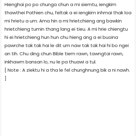
Hienghai po po chunga chun a mi siemtu, iengkim
thawthei Pathien chu, feltak a ei iengkim inhmai thak loa
mi hrietu a um. Ama hin a mi hrietchieng ang bawkin
hrietchieng tumin thang lang ei tieu. A mi hrie chiengtu
hi ei hrietchieng hun hun chu hieng ang a ei buoina
pawrche tak tak hai le dit um naw tak tak hai hi bo ngei
an tih. Chu ding chun Bible tiem rawn, tawngtai rawn,
inkhawm bansan lo, nu le pa thuawi a tul.
[ Note : A ziektu hi a tha le fel chunghnung bik a ni nawh.
]