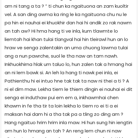
am ni tang a ta ? ” ti chun ka ngaituona an zam kuoltir
vel. A san ding awma ka ring le ka ngaituona chu nu le
pa hin ei nauhai ei khuokhir dan hai hi andik zo rak nawm
an tah aw? Hi hma hang ti ve inla, kum tlawmte lo
liemtah hai khan tulai tlangval hai hin tleirawl hun an lo
hraw ve senga zalentakin an uma chuong lawma tulai
ang a nun pawrche, suol le tha naw an tam nawh.
Inkhuokhirna hlak um taluo lo, hun zalen tak a hmang hai
an ni lem bawk si. An leh la hang ti nawk pei inla, ei
Pathienthu hi ei intuo hne tak tak ta naw ni thei a ti ? A
ni el dim maw. Lekha tiem le thiem dingin ei nauhai ei dit
senga ei induthaw pui em em a, inkhawmhai chen
khawm in fe tha tir ta loin lekha lo tiem ro ei ti a ei
maksan hai dam hi a tha tak pa a tling zo ding am ?
Hang ngaituo hrim hrim inla maw. Hi hun sung hin iengtin
am hun lo hmang an tah ? An reng lem chun ni naw