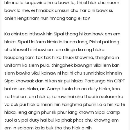
hlimna le lungawina hmu bawk lo, thi el hlak chu nuom
bawk lo me, ei hmabak umsun chu Tar a ni bawk si,
anleh iengtinam hun hmang tang ei ta?
Ka chintea inthawk hin Sipai thang hi kan hawk em em
hlaka, Sipai Uniform kimin inthuom lang, Pistol pai lang
chu khovel hi inhawi em em dingin ka ring hlaka.
Naupang tam tak tak hi ka thuoi khawma, thinghna in
Uniform ka siem puia, thingphek bawngin Silai lem kan
siem bawka Sikul kainaw ni hai hi chu sunnithlak inhnelin
Sipai khawsak dan hi kan sir pui hlaka. Parbunga hin CRPF
hai an um hlaka, an Camp tuola hin an duty hlaka, kan
za thei em em hlak a, ka rawi hai chu thuoi in salaam ka
va buk pui hlak a. Inrinni hin Fanghma phurin Lo a hin ka fe
hlaka, ieng angin phur rik phur lang khawm Sipai Camp
tuol a Sipai duty hai bul ka phak phat chu khawng em
em in salaam ka la buk tho tho hlak a nih.