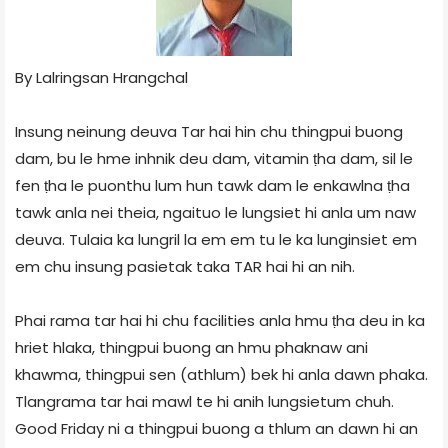
By Lalringsan Hrangchal
Insung neinung deuva Tar hai hin chu thingpui buong
dam, bu le hme inhnik deu dam, vitamin ṭha dam, sil le
fen ṭha le puonthu lum hun tawk dam le enkawlna ṭha
tawk anla nei theia, ngaituo le lungsiet hi anla um naw
deuva. Tulaia ka lungril la em em tu le ka lunginsiet em
em chu insung pasietak taka TAR hai hi an nih.
Phai rama tar hai hi chu facilities anla hmu ṭha deu in ka
hriet hlaka, thingpui buong an hmu phaknaw ani
khawma, thingpui sen (athlum) bek hi anla dawn phaka.
Tlangrama tar hai mawl te hi anih lungsietum chuh.
Good Friday ni a thingpui buong a thlum an dawn hi an