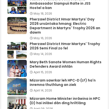
Ambassador Siampuii Ralte in JSS
Hostel a kan
May 18, 2026
Pherzawl District Hmar Martyrs' Day
2026 ursûntaka hmang: Electric
Department in Martyrs' Trophy 2026 an
dawm
May 16, 2026
Pherzawl District Hmar Martyrs' Trophy
2026 Semi Final zo fel
May 14, 2026
Mary Beth Sanate Women Human Rights
Defenders Award inhlân
April 15, 2026
Mizoram sawrkar leh HPC-D (LF) ha'n
inremna thuthlung an ziek
April 14, 2026
Mizoram Home Minister inrâwina in HPC
(D) hai inlâwi dân ding hriltlâng
April 09, 2026