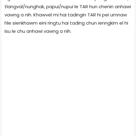
tlangval/nunghak, papui/nupui le TAR hun chenin anhawi
vawng a nih. Khawvel mi hai tadingin TAR hi pei umnaw
hle sienkhawm eini ringtu hai tading chun ienngkim el hi
Isu le chu anhawi vawng a nih.