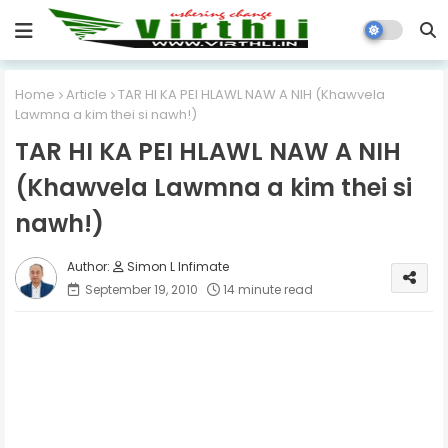
Home
Article
TAR HI KA PEI HLAWL NAW A NIH (Khawvela
Lawmna a kim thei si nawh!)
TAR HI KA PEI HLAWL NAW A NIH
(Khawvela Lawmna a kim thei si
nawh!)
Simon L Infimate
September 19, 2010
14 minute read