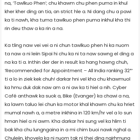
na, ‘Tawlkuo Phen’; chu khawm chu phen puma in khul
kher kher ding an tia, an strict hle a. Ni dang chu a pawi
ka ti nawh, kha tuma tawlkuo phen puma inkhul kha thi
rin deu thaw a ka rin a na.
Ka tling naw vei vei a ni chun tawlkuo phen hi ka nuom
ta naw a ni leiin Sipai hi chu ka ni ta naw sawng el ding a
na ka ti a. Inthin der der in result ka hang hawng chuh,
‘Recommended for Appointment – All India ranking 32*’
ti a lo in ziek kek chuh! darkar hni vel kha chu khawmuol
ka hmu duk dak naw am a ni aw ka ti hiel a nih. Cyber
Café anthawk ka suok a, Bike (Evanger) ka chawi a na,
ka lawm taluo lei chun ka motor khal khawm chu ka hriet
mumal nawh a, a metre inkhina in 120 km/hr vel a lo sun
hman hiel a ni awm. Kha darkar hni sung vel ka hlim ti
bak kha chu lungngaina in a mi chim buoi nawk nghal a.
Chuleiin, khovela ka ni nuom tak ni thei ding ngirhmuna