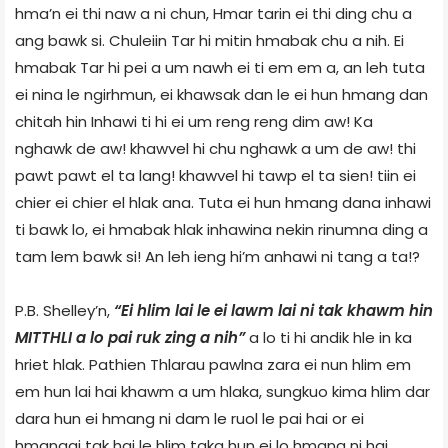
hma’n ei thi naw a ni chun, Hmar tarin ei thi ding chu a
ang bawk si. Chuleiin Tar hi mitin hmabak chu a nih. Ei
hmabak Tar hi pei a um nawh ei ti em em a, an leh tuta
ei nina le ngirhmun, ei khawsak dan le ei hun hmang dan
chitah hin Inhawi ti hi ei um reng reng dim aw! Ka
nghawk de aw! khawvel hi chu nghawk a um de aw! thi
pawt pawt el ta lang! khawvel hi tawp el ta sien! tiin ei
chier ei chier el hlak ana. Tuta ei hun hmang dana inhawi
ti bawk lo, ei hmabak hlak inhawina nekin rinumna ding a
tam lem bawk si! An leh ieng hi’m anhawi ni tang a ta!?
P.B. Shelley’n,
“Ei hlim lai le ei lawm lai ni tak khawm hin
MITTHLI a lo pai ruk zing a nih”
a lo ti hi andik hle in ka
hriet hlak. Pathien Thlarau pawlna zara ei nun hlim em
em hun lai hai khawm a um hlaka, sungkuo kima hlim dar
dara hun ei hmang ni dam le ruol le pai hai or ei
hmangai tak hai le hlim taka hun ei lo hmang ni hai