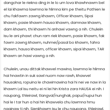
dangchar le riekna ding in le lo um lova khawhnawm bel
el lai khawma lawmna le hlimna kim pe theitu Pathien le
chu fakfawm zawng khawm, Officer khawm, Sipai
khawm, pasie khawm hausa khawm, damnaw khawm,
dam khawm, thi khawm hi anhawi vawng a nih. Chuleiin
Isu le ani phawt chun ram riek khawm, pasie khawm, fak
fawm zawng khawm, nuhmei/pasal bo khawm, fahra
khawm, hausa khawm, officer khawm, sipai khawm, TAR
khawm an hawi vawng a nih.
Chuleiin, unau dittak khawvel mawina, lawmna le hlimna
hai hnawtin in suk sawl nuom naw rawh, khawvel
hausakna, ropuina le chawimawina hai hi nei ve naw in la
khawm Lal Isu neitu ei ni lei hin Krista zara HAUSA ei nih. I
naupang, thleirawl, tlangval/nunghak, papui/nupui hun
hai le I tar hun a hai hin khawvela chu lawmna hmu
ngainaw ti nih. Sienkhawm Isu le chu naupang, thleirawl,