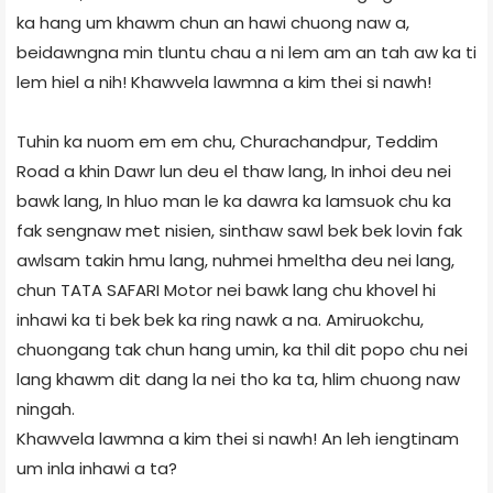
ka hang um khawm chun an hawi chuong naw a,
beidawngna min tluntu chau a ni lem am an tah aw ka ti
lem hiel a nih! Khawvela lawmna a kim thei si nawh!
Tuhin ka nuom em em chu, Churachandpur, Teddim
Road a khin Dawr lun deu el thaw lang, In inhoi deu nei
bawk lang, In hluo man le ka dawra ka lamsuok chu ka
fak sengnaw met nisien, sinthaw sawl bek bek lovin fak
awlsam takin hmu lang, nuhmei hmeltha deu nei lang,
chun TATA SAFARI Motor nei bawk lang chu khovel hi
inhawi ka ti bek bek ka ring nawk a na. Amiruokchu,
chuongang tak chun hang umin, ka thil dit popo chu nei
lang khawm dit dang la nei tho ka ta, hlim chuong naw
ningah.
Khawvela lawmna a kim thei si nawh! An leh iengtinam
um inla inhawi a ta?