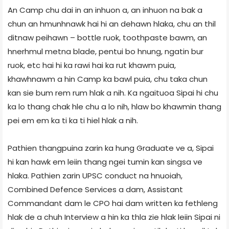
An Camp chu dai in an inhuon a, an inhuon na bak a
chun an hmunhnawk hai hi an dehawn hlaka, chu an thil
ditnaw peihawn – bottle ruok, toothpaste bawm, an
hnerhmul metna blade, pentui bo hnung, ngatin bur
ruok, etc hai hi ka rawi hai ka rut khawm puia,
khawhnawm a hin Camp ka bawl puia, chu taka chun
kan sie bum rem rum hlak a nih. Ka ngaituoa Sipai hi chu
ka lo thang chak hle chu a lo nih, hlaw bo khawmin thang
pei em em ka ti ka ti hiel hlak a nih.
Pathien thangpuina zarin ka hung Graduate ve a, Sipai
hi kan hawk em leiin thang ngei tumin kan singsa ve
hlaka. Pathien zarin UPSC conduct na hnuoiah,
Combined Defence Services a dam, Assistant
Commandant dam le CPO hai dam written ka fethleng
hlak de a chuh Interview a hin ka thla zie hlak leiin Sipai ni