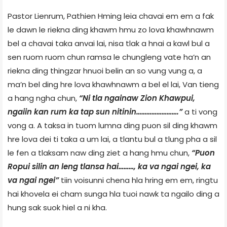
Pastor Lienrum, Pathien Hming leia chavai em em a fak
le dawn le riekna ding khawm hmu zo lova khawhnawm
bel a chavai taka anvai lai, nisa tlak a hnai a kawl bul a
sen ruom ruom chun ramsa le chungleng vate ha’n an
riekna ding thingzar hnuoi belin an so vung vung a, a
ma’n bel ding hre lova khawhnawm a bel el lai, Van tieng
a hang ngha chun,
“Ni tla ngainaw Zion Khawpui,
ngaiin kan rum ka tap sun nitinin…………………….”
a ti vong
vong a. A taksa in tuom lumna ding puon sil ding khawm
hre lova dei ti taka a um lai, a tlantu bul a tlung pha a sil
le fen a tlaksam naw ding ziet a hang hmu chun,
“Puon
Ropui silin an leng tlansa hai………, ka va ngai ngei, ka
va ngai ngei”
tiin voisunni chena hla hring em em, ringtu
hai khovela ei cham sunga hla tuoi nawk ta ngailo ding a
hung sak suok hiel a ni kha.