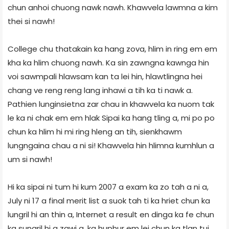
chun anhoi chuong nawk nawh. Khawvela lawmna a kim
thei si nawh!
College chu thatakain ka hang zova, hlim in ring em em
kha ka hlim chuong nawh. Ka sin zawngna kawnga hin
voi sawmpali hlawsam kan ta lei hin, hlawtlingna hei
chang ve reng reng lang inhawi a tih ka ti nawk a.
Pathien lunginsietna zar chau in khawvela ka nuom tak
le ka ni chak em em hlak Sipai ka hang tling a, mi po po
chun ka hlim hi mi ring hleng an tih, sienkhawm
lungngaina chau a ni si! Khawvela hin hlimna kumhlun a
um si nawh!
Hi ka sipai ni tum hi kum 2007 a exam ka zo tah a ni a,
July ni 17 a final merit list a suok tah ti ka hriet chun ka
lungril hi an thin a, Internet a result en dinga ka fe chun
ka sungril hi a zawi a, ka huphur em lei chun ka tlan tui