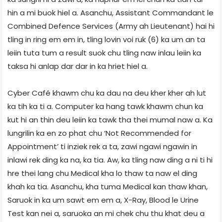
hin a mi buok hiel a. Asanchu, Assistant Commandant le
Combined Defence Services (Army ah Lieutenant) hai hi
tling in ring em em in, tling lovin voi ruk (6) ka um an ta
leiin tuta tum a result suok chu tling naw inlau leiin ka
taksa hi anlap dar dar in ka hriet hiel a.
Cyber Café khawm chu ka dau na deu kher kher ah lut
ka tih ka ti a. Computer ka hang tawk khawm chun ka
kut hi an thin deu leiin ka tawk tha thei mumal naw a. Ka
lungrilin ka en zo phat chu ‘Not Recommended for
Appointment’ ti inziek rek a ta, zawi ngawi ngawin in
inlawi rek ding ka na, ka tia. Aw, ka tling naw ding a ni ti hi
hre thei lang chu Medical kha lo thaw ta naw el ding
khah ka tia. Asanchu, kha tuma Medical kan thaw khan,
Saruok in ka um sawt em em a, X-Ray, Blood le Urine
Test kan nei a, saruoka an mi chek chu thu khat deu a