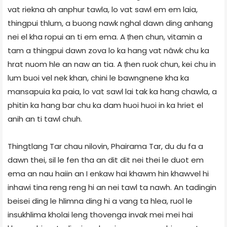
vat riekna ah anphur tawla, lo vat sawl em em laia,
thingpui thlum, a buong nawk nghal dawn ding anhang
nei el kha ropui an ti em ema. A ṭhen chun, vitamin a
tam a thingpui dawn zova lo ka hang vat nâwk chu ka
hrat nuom hle an naw an tia. A ṭhen ruok chun, kei chu in
lum buoi vel nek khan, chini le bawngnene kha ka
mansapuia ka paia, lo vat sawl lai tak ka hang chawla, a
phitin ka hang bar chu ka dam huoi huoi in ka hriet el
anih an ti tawl chuh.
Thingtlang Tar chau nilovin, Phairama Tar, du du fa a
dawn thei, sil le fen tha an dit dit nei thei le duot em
ema an nau haiin an I enkaw hai khawm hin khawvel hi
inhawi tina reng reng hi an nei tawl ta nawh. An tadingin
beisei ding le hlimna ding hi a vang ta hlea, ruol le
insukhlima kholai leng thovenga invak mei mei hai