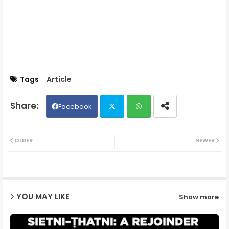
Tags
Article
Facebook
Twit
Wh
OLDER
NEWER
ter
ats
ap
YOU MAY LIKE
Show more
p