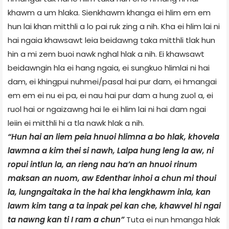
khawm a um hlaka. Sienkhawm khanga ei hlim em em
hun lai khan mitthli a lo pai ruk zing a nih. Kha ei hlim lai ni
hai ngaia khawsawt leia beidawng taka mitthli tlak hun
hin a mi zem buoi nawk nghal hlak a nih. Ei khawsawt
beidawngin hla ei hang ngaia, ei sungkuo hlimlai ni hai
dam, ei khingpui nuhmei/pasal hai pur dam, ei hmangai
em em ei nu ei pa, ei nau hai pur dam a hung zuol a, ei
ruol hai or ngaizawng hai le ei hlim lai ni hai dam ngai
leiin ei mitthli hi a tla nawk hlak a nih.
“Hun hai an liem peia hnuoi hlimna a bo hlak, khovela
lawmna a kim thei si nawh, Lalpa hung leng la aw, ni
ropui intlun la, an rieng nau ha’n an hnuoi rinum
maksan an nuom, aw Edenthar inhoi a chun mi thoui
la, lungngaitaka in the hai kha lengkhawm inla, kan
lawm kim tang a ta inpak pei kan che, khawvel hi ngai
ta nawng kan ti I ram a chun”
Tuta ei nun hmanga hlak