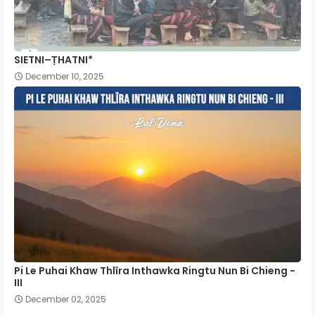
SIETNI–ṬHATNI*
December 10, 2025
Pi Le Puhai Khaw Thlîra Inthawka Ringtu Nun Bi Chieng -
III
December 02, 2025