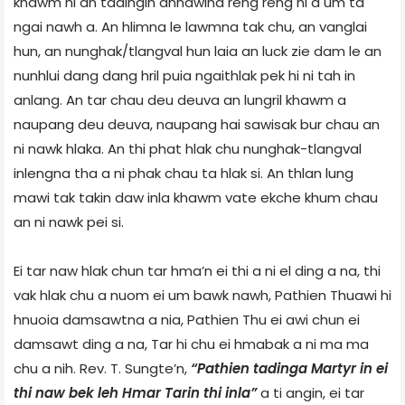
khawm hi an tadingin anhawina reng reng hi a um ta
ngai nawh a. An hlimna le lawmna tak chu, an vanglai
hun, an nunghak/tlangval hun laia an luck zie dam le an
nunhlui dang dang hril puia ngaithlak pek hi ni tah in
anlang. An tar chau deu deuva an lungril khawm a
naupang deu deuva, naupang hai sawisak bur chau an
ni nawk hlaka. An thi phat hlak chu nunghak-tlangval
inlengna tha a ni phak chau ta hlak si. An thlan lung
mawi tak takin daw inla khawm vate ekche khum chau
an ni nawk pei si.
Ei tar naw hlak chun tar hma’n ei thi a ni el ding a na, thi
vak hlak chu a nuom ei um bawk nawh, Pathien Thuawi hi
hnuoia damsawtna a nia, Pathien Thu ei awi chun ei
damsawt ding a na, Tar hi chu ei hmabak a ni ma ma
chu a nih. Rev. T. Sungte’n,
“Pathien tadinga Martyr in ei
thi naw bek leh Hmar Tarin thi inla”
a ti angin, ei tar