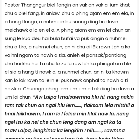
Pastor Thangngur biel fangin an vak an vak a, ṭum khat
chu a biel fang, in anlawi chu a phing aṭam em em ela, in
a hang tlunga, a nuhmeiin bu suong ding hre lovin
meichawk a lo en el a. A phing aṭam em em lei chun an
sung le kuo deu hai bula bufai va puk dingin a nuhmei
chu a tira, a nuhmei chun, an ni chu ei lâk rawn tah a ka
va hni ngam ta nawh a tia, anleh ei pansak/pantlang
chu hai kha hai ta chu lo zu la raw leh ka phingatam hle
el sia a hang ti nawk a, a nuhmei chun, an ni ta khawm
kan lo lak rawn ta leiin ei puk nawk anphal ta nawh a ti
nawk a. Chuonga phingtam em em a fak ding hre lova a
um lai chun,
“Aw Lalpa I malsawmna hlu hi, nang nekin
tam tak chun an ngai hlu lem……, tlaksam leia mitthli a
hnai laikhawm, I ram le I felna min hlat naw la, nang
ngei lsu ka nei che chun ieng dang am ngai ka ta
maw Lalpa, iengkima ka iengkim I nih……., Lawmna
zawngin an tlan vel sang tam tak, hmu lovin thlan