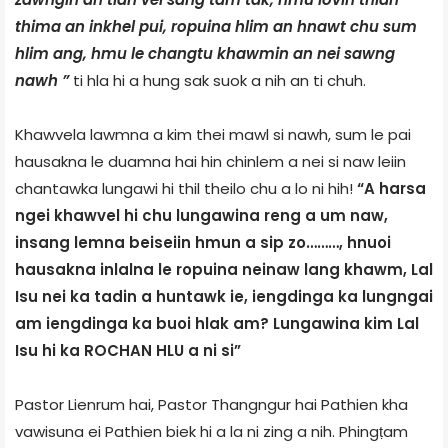
thima an inkhel pui, ropuina hlim an hnawt chu sum
hlim ang, hmu le changtu khawmin an nei sawng
nawh ”
ti hla hi a hung sak suok a nih an ti chuh.
Khawvela lawmna a kim thei mawl si nawh, sum le pai
hausakna le duamna hai hin chinlem a nei si naw leiin
chantawka lungawi hi thil theilo chu a lo ni hih!
“A harsa
ngei khawvel hi chu lungawina reng a um naw,
insang lemna beiseiin hmun a sip zo………, hnuoi
hausakna inlalna le ropuina neinaw lang khawm, Lal
Isu nei ka tadin a huntawk ie, iengdinga ka lungngai
am iengdinga ka buoi hlak am? Lungawina kim Lal
Isu hi ka ROCHAN HLU a ni si”
Pastor Lienrum hai, Pastor Thangngur hai Pathien kha
vawisuna ei Pathien biek hi a la ni zing a nih. Phingṭam