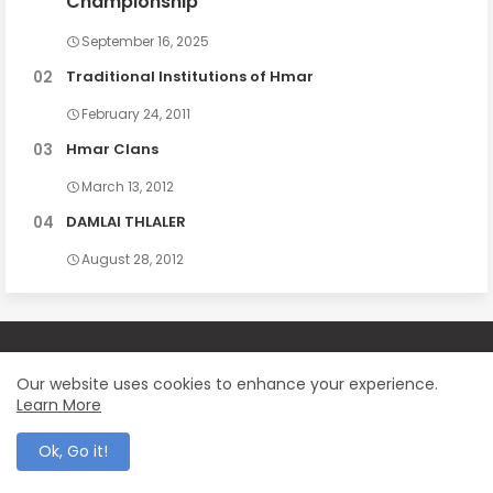
Championship
September 16, 2025
Traditional Institutions of Hmar
February 24, 2011
Hmar Clans
March 13, 2012
DAMLAI THLALER
August 28, 2012
Our website uses cookies to enhance your experience.
Learn More
A digital news platform and an independent news network
Ok, Go it!
dedicated to serving the Hmar community. Recognized as an
influential source of news and information for the broader