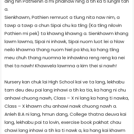
ding hin Pathienin a mi phalnaw ning a tih ka ti lungril tah
a.
Sienkhawm, Pathien remruot a tlung nita naw nim, a
tawp a tawp a chun Sipai chu ka tling (Ka tling nilovin
Pathien mi pek) ta khawng khawng a. Sienkhawm khang
lawm lawma, Sipai ni inhawk, Sipai nuom luot lei a hlaw
neilo khawma thang nuom hiel pa kha, ka hang tling
meu chuh thang nuomna le inhawkna reng reng ka nei
thei ta nawh! Khawvela lawmna a kim thei si nawh!
Nursery kan chuk lai High School kai ve ta lang, lekhabu
tam deu deu pai lang inhawi a tih ka tia, ka hang ni chu
anhawi chuong nawh, Class – X ni lang ka hang ti nawka,
Class – X khawm chu anhawi nawk chuong nawh a.
Anleh B.A ni lang, hmun dang, College thatna deuva kai
lang, lekhabu pai ta lovin, exercise book pakhat chau
chawi lang inhawi a tih ka ti nawk a, ka hang kai khawm