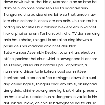
dawn nawk inkhat thei hle a, Kristmas a an sa hme hai
dam te hi an hme nawk zen zen ta ngainaw anih.
Tlangrama chu pawisa ei nei lai le sa that anruol naw
lem chun sa hme hi antak em em anih. Chuleiin tar hai
tading hin facilities hi a thlawm biek em em in ka hriet
hlak a, phairama um Tar hai ruok hi chu, TV dam en ding
anla hmu phaka, thingpui le sa fakna ding khawm a
pasie deu hai khawmin anla hriet deu hlak.
Tuta Manipur Assembly Election tawm khan, election
office ṭhenkhat hai chun Chini le Bawngnene hi ansem
zeu zeuva, chulai chun kohran Upa Tar pakhat, a
nuhmeiin a thisan ta le kohran local committee
ṭhenkhat hai, election office a thingpui dawn kha suol
ang deuva ngai si, thingpui chak em em si, an ringnaw
tieng deia, chini le bawngnene kg. khat khatin present
an hmu tawl a. Election hun hi tlangram lo vat lai le hin
antuok deu hlaka, an chini le bawngnene hai te chu lo